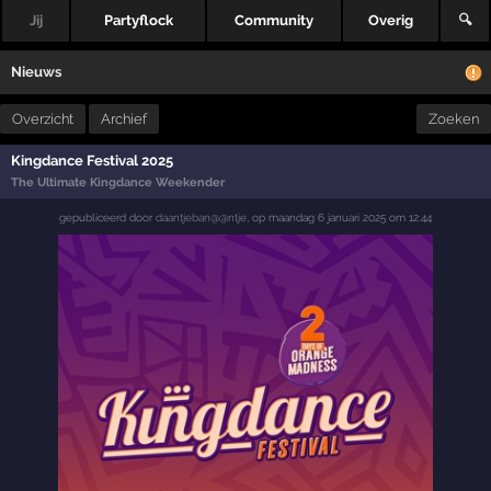
Jij
Partyflock
Community
Overig
🔍
Nieuws
Overzicht
Archief
Zoeken
Kingdance Festival 2025
The Ultimate Kingdance Weekender
gepubliceerd door
daantjeban@@ntje
,
op
maandag 6 januari 2025 om 12:44