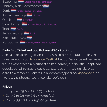
🇳🇱
Bizzey
· live
urban, hip hop, caribbean
🇳🇱
Danzany & de Feestmeester
🇳🇱
Darris
urban, caribbean, party
🇳🇱
Jonna Fraser
· rap
hip hop
🇳🇱
Outsiders
hardstyle
🇳🇱
Sam Hofman
trance, house, hard techno
🇳🇱
Trobi
house
🇳🇱
Turfy Gang
· rap
hip hop
🇳🇱
Zoë Tauran
· zang
🇳🇱
Marboo
· MC
house, urban, hip hop, latin
Early Bird Ticketverkoop (tot wel €20,- korting!)
Aanstaande zaterdag (11 januari 2025) start om 13:00 uur de Early Bird
ticketverkoop voor
Kingdance Festival
. Let op: De vorige edities waren
weken van tevoren uitverkocht en hoe eerder je je ticket(s) koopt, hoe
goedkoper zijn dus zorg dat je a.s. zaterdag om 13:00 uur startklaar in
onze ticketshop zit. Tickets zijn alléén verkrijgbaar op
kingdance.nl
en
het festival is toegankelijk voor alle leeftijden.
Prijzen
Early Bird (25 April): €12,75 (ex. fee)
Early Bird (26 April): €27,75 (ex. fee)
Combi (25+26 April): €33,00 (ex. fee)