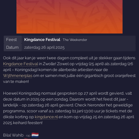
Feest
Kingdance Festival
· The Weekender
Datum
zaterdag 26 april 2025
Ook dit jaar kan je weer twee dagen compleet uit je stekker gaan tijdens
Kingdance Festival
in Zwolle! Zowel op vrijdag (25 april) als zaterdag (26
april – Koningsdag) komen de allerbeste artiesten naar de
Wijthmenerplas
om er samen met jullie één gigantisch groot oranjefeest
van te maken!
Hoewel Koningsdag normaal gesproken op 27 april wordt gevierd, valt
deze datum in 2025 op een zondag. Daarom wordt het feest dit jaar -
landelijk - op zaterdag 26 april gevierd. Check hieronder het geweldige
programma, scoor vanaf a.s. zaterdag (11 jan) 13:00 uur je tickets met de
dikste korting op
kingdance.nl
en kom op vrijdag 25 én zaterdag 26 april
2025 keihard feesten!
🇳🇱
Bilal Wahib
· rap