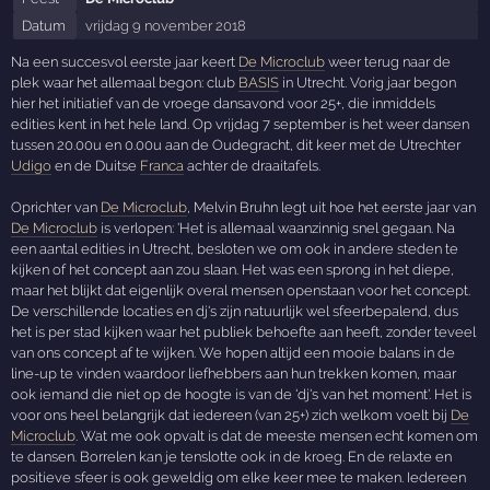
Datum
vrijdag 9 november 2018
Na een succesvol eerste jaar keert
De Microclub
weer terug naar de
plek waar het allemaal begon: club
BASIS
in Utrecht. Vorig jaar begon
hier het initiatief van de vroege dansavond voor 25+, die inmiddels
edities kent in het hele land. Op vrijdag 7 september is het weer dansen
tussen 20.00u en 0.00u aan de Oudegracht, dit keer met de Utrechter
Udigo
en de Duitse
Franca
achter de draaitafels.
Oprichter van
De Microclub
, Melvin Bruhn legt uit hoe het eerste jaar van
De Microclub
is verlopen: 'Het is allemaal waanzinnig snel gegaan. Na
een aantal edities in Utrecht, besloten we om ook in andere steden te
kijken of het concept aan zou slaan. Het was een sprong in het diepe,
maar het blijkt dat eigenlijk overal mensen openstaan voor het concept.
De verschillende locaties en dj's zijn natuurlijk wel sfeerbepalend, dus
het is per stad kijken waar het publiek behoefte aan heeft, zonder teveel
van ons concept af te wijken. We hopen altijd een mooie balans in de
line-up te vinden waardoor liefhebbers aan hun trekken komen, maar
ook iemand die niet op de hoogte is van de 'dj's van het moment'. Het is
voor ons heel belangrijk dat iedereen (van 25+) zich welkom voelt bij
De
Microclub
. Wat me ook opvalt is dat de meeste mensen echt komen om
te dansen. Borrelen kan je tenslotte ook in de kroeg. En de relaxte en
positieve sfeer is ook geweldig om elke keer mee te maken. Iedereen