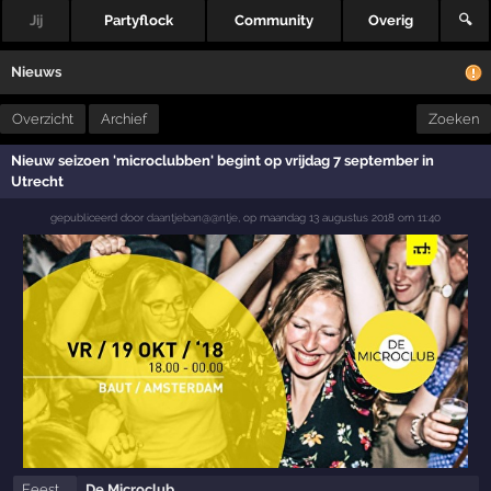
Jij
Partyflock
Community
Overig
🔍
Nieuws
Overzicht
Archief
Zoeken
Nieuw seizoen 'microclubben' begint op vrijdag 7 september in
Utrecht
gepubliceerd door
daantjeban@@ntje
,
op
maandag 13 augustus 2018 om 11:40
Feest
De Microclub