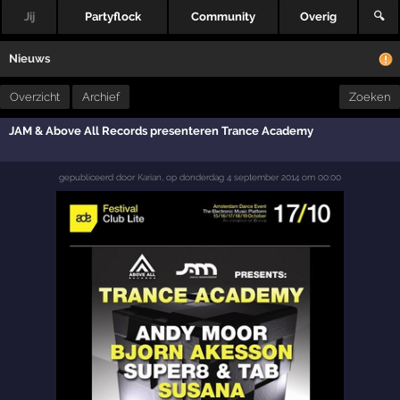
Jij
Partyflock
Community
Overig
🔍
Nieuws
Overzicht
Archief
Zoeken
JAM & Above All Records presenteren Trance Academy
gepubliceerd door
Karian
,
op
donderdag 4 september 2014 om 00:00