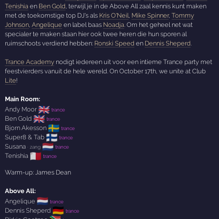
Tenishia
en
Ben Gold
, terwijl je in de Above All zaal kennis kunt maken
met de toekomstige top DJ's als
Kris O'Neil
,
Mike Spinner
,
Tommy
Johnson
,
Angelique
en label baas
Noadja
. Om het geheel net wat
specialer te maken staan hier ook twee heren die hun sporen al
ruimschoots verdiend hebben:
Ronski Speed
en
Dennis Sheperd
.
Trance Academy
nodigt iedereen uit voor een intieme Trance party met
feestvierders vanuit de hele wereld. On October 17th, we unite at Club
Lite
!
Main Room:
🇬🇧
Andy Moor
trance
🇬🇧
Ben Gold
trance
🇸🇪
Bjorn Akesson
trance
🇫🇮
Super8 & Tab
trance
🇳🇱
Susana
· zang
trance
🇲🇹
Tenishia
trance
Warm-up: James Dean
Above All:
🇳🇱
Angelique
trance
🇩🇪
Dennis Sheperd
trance