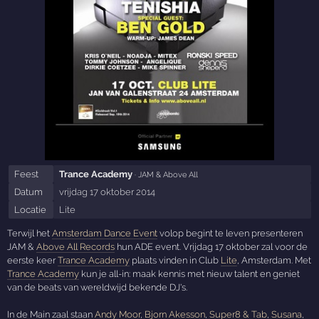
Feest
Trance Academy
· JAM & Above All
Datum
vrijdag 17 oktober 2014
Locatie
Lite
Terwijl het
Amsterdam Dance Event
volop begint te leven presenteren
JAM &
Above All Records
hun ADE event. Vrijdag 17 oktober zal voor de
eerste keer
Trance Academy
plaats vinden in Club
Lite
, Amsterdam. Met
Trance Academy
kun je all-in: maak kennis met nieuw talent en geniet
van de beats van wereldwijd bekende DJ's.
In de Main zaal staan
Andy Moor
,
Bjorn Akesson
,
Super8 & Tab
,
Susana
,