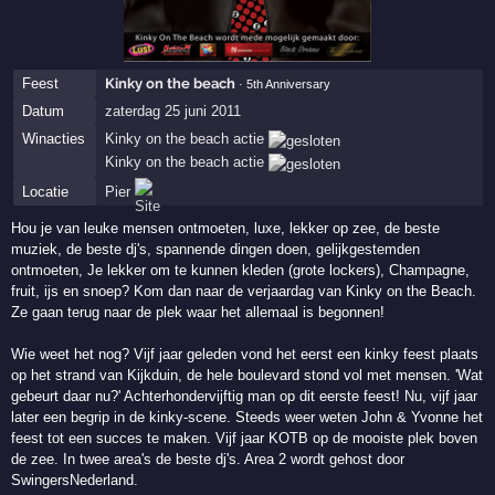
Feest
Kinky on the beach
· 5th Anniversary
Datum
zaterdag 25 juni 2011
Winacties
Kinky on the beach actie
Kinky on the beach actie
Locatie
Pier
Hou je van leuke mensen ontmoeten, luxe, lekker op zee, de beste
muziek, de beste dj's, spannende dingen doen, gelijkgestemden
ontmoeten, Je lekker om te kunnen kleden (grote lockers), Champagne,
fruit, ijs en snoep? Kom dan naar de verjaardag van Kinky on the Beach.
Ze gaan terug naar de plek waar het allemaal is begonnen!
Wie weet het nog? Vijf jaar geleden vond het eerst een kinky feest plaats
op het strand van Kijkduin, de hele boulevard stond vol met mensen. 'Wat
gebeurt daar nu?' Achterhondervijftig man op dit eerste feest! Nu, vijf jaar
later een begrip in de kinky-scene. Steeds weer weten John & Yvonne het
feest tot een succes te maken. Vijf jaar KOTB op de mooiste plek boven
de zee. In twee area's de beste dj's. Area 2 wordt gehost door
SwingersNederland.