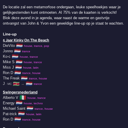
De locatie zal een metamorfose ondergaan, leuke speelhoekjes waar je
gelijkgestemden kunt ontmoeten. Al 75% van de kaarten is verkocht!
Blok deze avond in je agenda, waar naast de warme en gastvrije
ontvangst van John & Yvon een geweldige line-up op je staat te wachten.
Line-up
5 Jaar Kinky On The Beach
🇳🇱
DieVito
house, trance, pop
🇳🇱
Jonno
trance
🇳🇱
Ko-c
house, trance
🇳🇱
Mike S
house, trance
🇳🇱
Miss J
house, latin
🇳🇱
Ron D
trance, house
🇳🇱
The Freak
trance, house
🇸🇷
🇳🇱
J
→
· MC
trance
Swingersnederland
🇮🇹
Alberto V
house, trance
🇳🇱
Energy
house, techno
🇳🇱
Michael Saint
trance, house
🇳🇱
Pat-trick
house, latin
🇳🇱
Ron D
trance, house