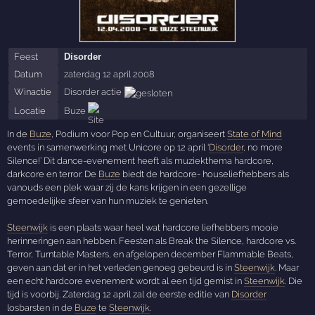
Feest
Disorder
Datum
zaterdag 12 april 2008
Winactie
Disorder actie
Locatie
Buze
In de
Buze
, Podium voor Pop en Cultuur, organiseert
State of Mind
events in samenwerking met Unicore op 12 april ‘
Disorder
, no more
Silence!’ Dit dance-evenement heeft als muziekthema hardcore,
darkcore en terror. De
Buze
biedt de hardcore- houseliefhebbers als
vanouds een plek waar zij de kans krijgen in een gezellige
gemoedelijke sfeer van hun muziek te genieten.
Steenwijk
is een plaats waar heel wat hardcore liefhebbers mooie
herinneringen aan hebben. Feesten als Break the Silence, hardcore vs.
Terror, Turntable Masters, en afgelopen december Flammable Beats,
geven aan dat er in het verleden genoeg gebeurd is in
Steenwijk
. Maar
een echt hardcore evenement wordt al een tijd gemist in
Steenwijk
. Die
tijd is voorbij. Zaterdag 12 april zal de eerste editie van
Disorder
losbarsten in de
Buze
te
Steenwijk
.