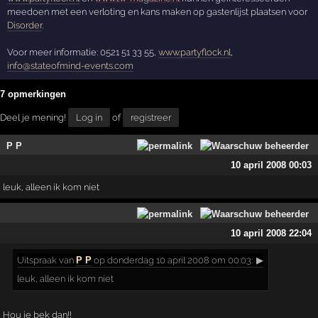
meedoen met een verloting en kans maken op gastenlijst plaatsen voor
Disorder
.
Voor meer informatie: 0521 51 33 55,
www.partyflock.nl
,
info@stateofmind-events.com
7 opmerkingen
Deel je mening!
Log in
of
registreer
P P
10 april 2008 00:03
leuk, alleen ik kom niet
10 april 2008 22:04
Uitspraak
van
P P
op donderdag 10 april 2008 om 00:03:
▶
leuk, alleen ik kom niet
Hou je bek dan!!