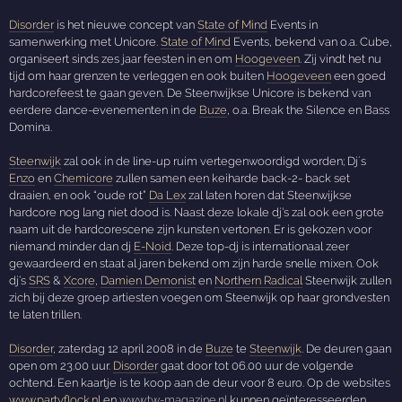
Disorder
is het nieuwe concept van
State of Mind
Events in
samenwerking met Unicore.
State of Mind
Events, bekend van o.a. Cube,
organiseert sinds zes jaar feesten in en om
Hoogeveen
. Zij vindt het nu
tijd om haar grenzen te verleggen en ook buiten
Hoogeveen
een goed
hardcorefeest te gaan geven. De Steenwijkse Unicore is bekend van
eerdere dance-evenementen in de
Buze
, o.a. Break the Silence en Bass
Domina.
Steenwijk
zal ook in de line-up ruim vertegenwoordigd worden; Dj´s
Enzo
en
Chemicore
zullen samen een keiharde back-2- back set
draaien, en ook “oude rot”
Da Lex
zal laten horen dat Steenwijkse
hardcore nog lang niet dood is. Naast deze lokale dj’s zal ook een grote
naam uit de hardcorescene zijn kunsten vertonen. Er is gekozen voor
niemand minder dan dj
E-Noid
. Deze top-dj is internationaal zeer
gewaardeerd en staat al jaren bekend om zijn harde snelle mixen. Ook
dj’s
SRS
&
Xcore
,
Damien Demonist
en
Northern Radical
Steenwijk zullen
zich bij deze groep artiesten voegen om Steenwijk op haar grondvesten
te laten trillen.
Disorder
, zaterdag 12 april 2008 in de
Buze
te
Steenwijk
. De deuren gaan
open om 23.00 uur.
Disorder
gaat door tot 06.00 uur de volgende
ochtend. Een kaartje is te koop aan de deur voor 8 euro. Op de websites
www.partyflock.nl
en
www.tw-magazine.nl
kunnen geïnteresseerden