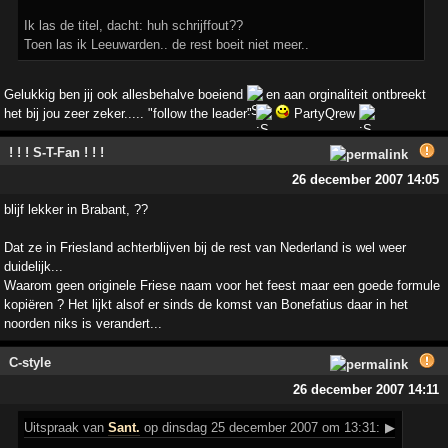
Ik las de titel, dacht: huh schrijffout??
Toen las ik Leeuwarden.. de rest boeit niet meer..
Gelukkig ben jij ook allesbehalve boeiend
en aan orginaliteit ontbreekt
het bij jou zeer zeker..... "follow the leader"
PartyQrew
! ! ! S-T-Fan ! ! !
26 december 2007 14:05
blijf lekker in Brabant, ??
Dat ze in Friesland achterblijven bij de rest van Nederland is wel weer
duidelijk...
Waarom geen originele Friese naam voor het feest maar een goede formule
kopiëren ? Het lijkt alsof er sinds de komst van Bonefatius daar in het
noorden niks is verandert...
C-style
26 december 2007 14:11
Uitspraak
van
Sant.
op dinsdag 25 december 2007 om 13:31:
▶