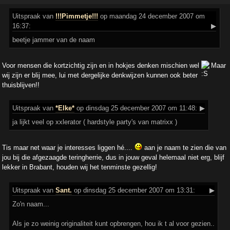
Uitspraak
van
!!!Pimmetje!!!
op maandag 24 december 2007 om
16:37:
▶
beetje jammer van de naam
Voor mensen die kortzichtig zijn en in hokjes denken mischien wel
Maar
wij zijn er blij mee, lui met dergelijke denkwijzen kunnen ook beter
thuisblijven!!
Uitspraak
van
*Elke*
op dinsdag 25 december 2007 om 11:48:
▶
ja lijkt veel op xxlerator ( hardstyle party's van matrixx )
Tis maar net waar je interesses liggen hé....
aan je naam te zien die van
jou bij die afgezaagde teringherrie, dus in jouw geval helemaal niet erg, blijf
lekker in Brabant, houden wij het tenminste gezellig!
Uitspraak
van
Sant.
op dinsdag 25 december 2007 om 13:31:
▶
Zo'n naam...
Als je zo weinig originaliteit kunt opbrengen, hou ik t al voor gezien..