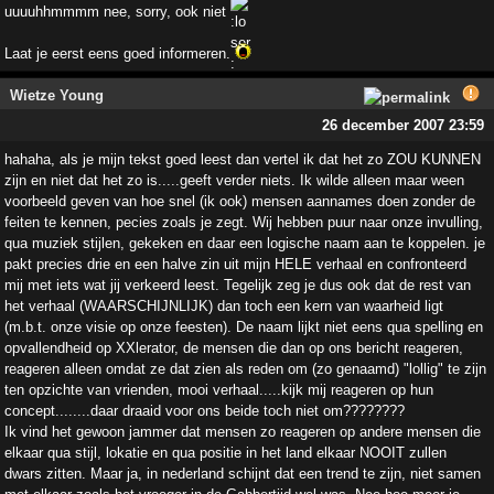
uuuuhhmmmm nee, sorry, ook niet
Laat je eerst eens goed informeren.
Wietze Young
26 december 2007 23:59
hahaha, als je mijn tekst goed leest dan vertel ik dat het zo ZOU KUNNEN
zijn en niet dat het zo is.....geeft verder niets. Ik wilde alleen maar ween
voorbeeld geven van hoe snel (ik ook) mensen aannames doen zonder de
feiten te kennen, pecies zoals je zegt. Wij hebben puur naar onze invulling,
qua muziek stijlen, gekeken en daar een logische naam aan te koppelen. je
pakt precies drie en een halve zin uit mijn HELE verhaal en confronteerd
mij met iets wat jij verkeerd leest. Tegelijk zeg je dus ook dat de rest van
het verhaal (WAARSCHIJNLIJK) dan toch een kern van waarheid ligt
(m.b.t. onze visie op onze feesten). De naam lijkt niet eens qua spelling en
opvallendheid op XXlerator, de mensen die dan op ons bericht reageren,
reageren alleen omdat ze dat zien als reden om (zo genaamd) "lollig" te zijn
ten opzichte van vrienden, mooi verhaal.....kijk mij reageren op hun
concept........daar draaid voor ons beide toch niet om????????
Ik vind het gewoon jammer dat mensen zo reageren op andere mensen die
elkaar qua stijl, lokatie en qua positie in het land elkaar NOOIT zullen
dwars zitten. Maar ja, in nederland schijnt dat een trend te zijn, niet samen