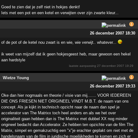
Goed te zien dat je zelf niet in hokjes denkt!
Iets met een pot en een ketel en verwijten over zijn zwarte kleur...
26 december 2007 18:30
of de pot of de ketel nou zwart is en wie, wie verwijt.. whatever...
ik weet van mijzelf dat ik geen hokjesgeest heb, maar gewoon een hekel
aan hardstyle
laatste aanpassing
27 december 2007 19:29
Wietze Young
26 december 2007 19:33
Oke dan hier nogmaals en theorie / visie van mij....... VOOR IEDEREEN
DIE ONS FRIESEN NIET ORIGINEEL VINDT M.B.T. de naam van ons
concept. Als je kijkt in technisch opzicht naar de naam dan spel je
accelerator van The Matrixx toch heel anders en als we het over
originaliteit gaan hebben dan is The Matrixx met dubbel XX nog minder
origineel bedacht dan Accelerator. Ze hebben ten opzichte van de film The
Matrix, simpel en gemakzuchtig een "x"je erachter geplakt om niet met de
handelsnaam van de film in juridische moeilijkheden te komen en zich er