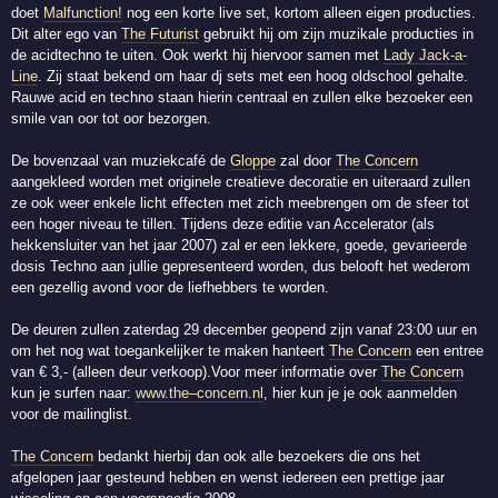
doet
Malfunction!
nog een korte live set, kortom alleen eigen producties.
Dit alter ego van
The Futurist
gebruikt hij om zijn muzikale producties in
de acidtechno te uiten. Ook werkt hij hiervoor samen met
Lady Jack-a-
Line
. Zij staat bekend om haar dj sets met een hoog oldschool gehalte.
Rauwe acid en techno staan hierin centraal en zullen elke bezoeker een
smile van oor tot oor bezorgen.
De bovenzaal van muziekcafé de
Gloppe
zal door
The Concern
aangekleed worden met originele creatieve decoratie en uiteraard zullen
ze ook weer enkele licht effecten met zich meebrengen om de sfeer tot
een hoger niveau te tillen. Tijdens deze editie van Accelerator (als
hekkensluiter van het jaar 2007) zal er een lekkere, goede, gevarieerde
dosis Techno aan jullie gepresenteerd worden, dus belooft het wederom
een gezellig avond voor de liefhebbers te worden.
De deuren zullen zaterdag 29 december geopend zijn vanaf 23:00 uur en
om het nog wat toegankelijker te maken hanteert
The Concern
een entree
van € 3,- (alleen deur verkoop).Voor meer informatie over
The Concern
kun je surfen naar:
www.the–concern.nl
, hier kun je je ook aanmelden
voor de mailinglist.
The Concern
bedankt hierbij dan ook alle bezoekers die ons het
afgelopen jaar gesteund hebben en wenst iedereen een prettige jaar