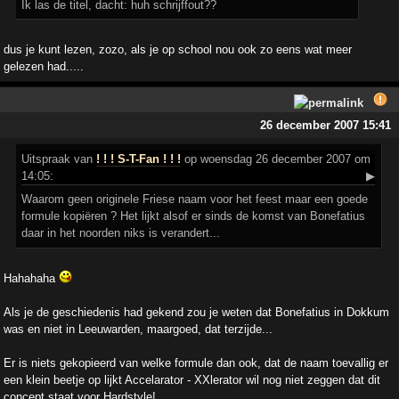
Ik las de titel, dacht: huh schrijffout??
dus je kunt lezen, zozo, als je op school nou ook zo eens wat meer
gelezen had.....
26 december 2007 15:41
Uitspraak
van
! ! ! S-T-Fan ! ! !
op woensdag 26 december 2007 om
14:05:
▶
Waarom geen originele Friese naam voor het feest maar een goede
formule kopiëren ? Het lijkt alsof er sinds de komst van Bonefatius
daar in het noorden niks is verandert...
Hahahaha
Als je de geschiedenis had gekend zou je weten dat Bonefatius in Dokkum
was en niet in Leeuwarden, maargoed, dat terzijde...
Er is niets gekopieerd van welke formule dan ook, dat de naam toevallig er
een klein beetje op lijkt Accelarator - XXlerator wil nog niet zeggen dat dit
concept staat voor Hardstyle!