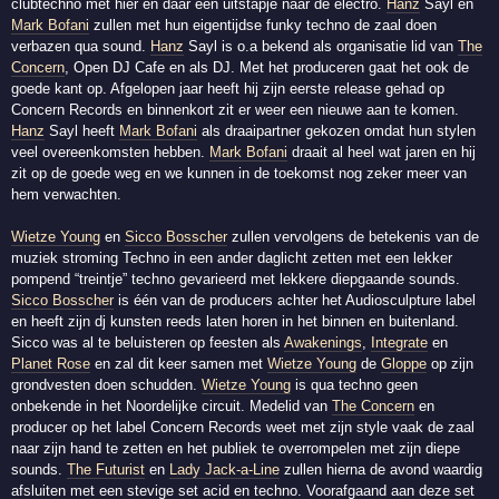
clubtechno met hier en daar een uitstapje naar de electro.
Hanz
Sayl en
Mark Bofani
zullen met hun eigentijdse funky techno de zaal doen
verbazen qua sound.
Hanz
Sayl is o.a bekend als organisatie lid van
The
Concern
, Open DJ Cafe en als DJ. Met het produceren gaat het ook de
goede kant op. Afgelopen jaar heeft hij zijn eerste release gehad op
Concern Records en binnenkort zit er weer een nieuwe aan te komen.
Hanz
Sayl heeft
Mark Bofani
als draaipartner gekozen omdat hun stylen
veel overeenkomsten hebben.
Mark Bofani
draait al heel wat jaren en hij
zit op de goede weg en we kunnen in de toekomst nog zeker meer van
hem verwachten.
Wietze Young
en
Sicco Bosscher
zullen vervolgens de betekenis van de
muziek stroming Techno in een ander daglicht zetten met een lekker
pompend “treintje” techno gevarieerd met lekkere diepgaande sounds.
Sicco Bosscher
is één van de producers achter het Audiosculpture label
en heeft zijn dj kunsten reeds laten horen in het binnen en buitenland.
Sicco was al te beluisteren op feesten als
Awakenings
,
Integrate
en
Planet Rose
en zal dit keer samen met
Wietze Young
de
Gloppe
op zijn
grondvesten doen schudden.
Wietze Young
is qua techno geen
onbekende in het Noordelijke circuit. Medelid van
The Concern
en
producer op het label Concern Records weet met zijn style vaak de zaal
naar zijn hand te zetten en het publiek te overrompelen met zijn diepe
sounds.
The Futurist
en
Lady Jack-a-Line
zullen hierna de avond waardig
afsluiten met een stevige set acid en techno. Voorafgaand aan deze set