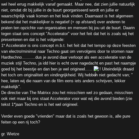
wel heel errug makkelijk vanaf gemaakt. Maar nee, dat zien jullie natuurlijk
niet, omdat dit bij jullie in de buurt georganiseerd wordt en jullie er
waarschijnlijk vaak komen en het leuk vinden. Daarnaast is het algemeen
bekend dat het makkelijker is negatief (+ op afstand) over anderen te
praten ten opzichte van organisaties en mensen bij jou uit de buurt. Daarin
tegen staat ons concept "Accelerator" voor het feit dat het is zoals wij het
presenteren en dat is het volgende:
1* Accelerator is ons concept m.b.t. het feit dat het tempo op deze feesten
van electro/minimal naar Techno gaat om vervolgens door te stomen naar
Hardtechno...........dus je avond daar verloopt als een acceleratie van de
muziek stijl Techno, ja idd hier is echt over nagedacht en past het naampje
goed bij het beestje en dan ben je wel origineel......
! Uiteindelijk draaid
het toch om originaliteit en vindingrijkheid. Wij hebben niet gedacht van; "
hee, laten wij die naam van de film eens iets anders schrijven, lekker
makkelijk".
De directie van The Matrixx zou het misschien wel zo gedaan, misschien
ook niet maar bij ons staat Accelerator voor wat wij die avond bieden (zie
tekst 1*)aan Techno en is het wel origineel.
Verder even goede "vrienden" maar dat is zoals het gewoon is, alle pure
feiten op een rij toch?
gr. Wietze