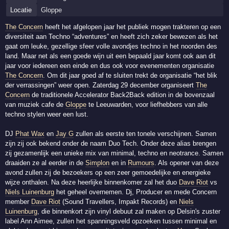
Locatie
Gloppe
The Concern
heeft het afgelopen jaar het publiek mogen trakteren op een
diversiteit aan Techno “adventures” en heeft zich zeker bewezen als het
gaat om leuke, gezellige sfeer volle avondjes techno in het noorden des
land. Maar net als een goede wijn uit een bepaald jaar komt ook aan dit
jaar voor iedereen een einde en dus ook voor evenementen organisatie
The Concern
. Om dit jaar goed af te sluiten trekt de organisatie “het blik
der verrassingen” weer open. Zaterdag 29 december organiseert
The
Concern
de traditionele Accelerator Back2Back edition in de bovenzaal
van muziek cafe de
Gloppe
te Leeuwarden, voor liefhebbers van alle
techno stylen weer een lust.
DJ
Phat Wax
en
Jay G
zullen als eerste ten tonele verschijnen. Samen
zijn zij ook bekend onder de naam Duo Tech. Onder deze alias brengen
zij gezamenlijk een unieke mix van minimal, techno en neotrance. Samen
draaiden ze al eerder in de
Simplon
en in
Rumours
. Als opener van deze
avond zullen zij de bezoekers op een zeer gemoedelijke en energieke
wijze onthalen. Na deze heerlijke binnenkomer zal het duo
Dave Riot
vs
Niels Luinenburg
het geheel overnemen. Dj, Producer en mede Concern
member
Dave Riot
(Sound Travellers, Impakt Records) en
Niels
Luinenburg
, die binnenkort zijn vinyl debuut zal maken op Delsin's zuster
label Ann Aimee, zullen het spanningsveld opzoeken tussen minimal en