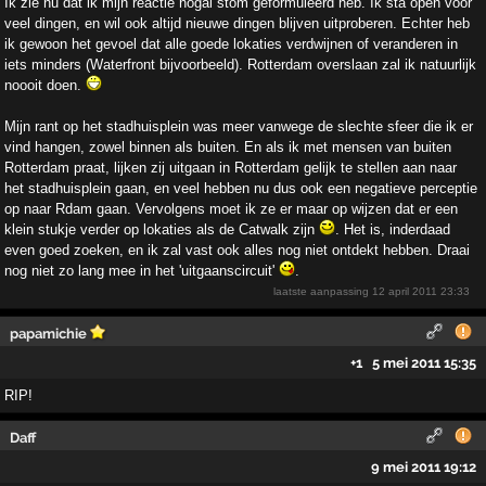
Ik zie nu dat ik mijn reactie nogal stom geformuleerd heb. Ik sta open voor
veel dingen, en wil ook altijd nieuwe dingen blijven uitproberen. Echter heb
ik gewoon het gevoel dat alle goede lokaties verdwijnen of veranderen in
iets minders (Waterfront bijvoorbeeld). Rotterdam overslaan zal ik natuurlijk
noooit doen.
Mijn rant op het stadhuisplein was meer vanwege de slechte sfeer die ik er
vind hangen, zowel binnen als buiten. En als ik met mensen van buiten
Rotterdam praat, lijken zij uitgaan in Rotterdam gelijk te stellen aan naar
het stadhuisplein gaan, en veel hebben nu dus ook een negatieve perceptie
op naar Rdam gaan. Vervolgens moet ik ze er maar op wijzen dat er een
klein stukje verder op lokaties als de Catwalk zijn
. Het is, inderdaad
even goed zoeken, en ik zal vast ook alles nog niet ontdekt hebben. Draai
nog niet zo lang mee in het 'uitgaanscircuit'
.
laatste aanpassing
12 april 2011 23:33
papamichie
+1
5 mei 2011 15:35
RIP!
Daff
9 mei 2011 19:12