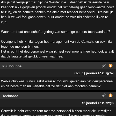
Als je dat vergelijkt met bijv. de Westerunie... daar heb ik de eerste paar
keer ook niks gegeven (vooral omdat het simpelweg geen voorwaarde hoort
te zijn), en de portiers hebben me altijd met respect behandeld. Uiteindelijk
ben ik ze wel fooi gaan geven, puur omdat ze zo'n uitzondering lijken te
zijn.
Waar komt dat onbeschofte gedrag van sommige portiers toch vandaan?
Overigens heb ik niks tegen het management van de Catwalk, en ook niks
tegen de mensen binnen.
Het is echt het deurpersoneel waar ik heel veel moeite mee heb, ook al valt
dat de laatste tijd gelukkig weer wat mee.
RiK :bounce:
+1
-1
15 januari 2011 19:04
Welke club was ik nou laatst waar ik fooi wou geven aan het deurpersoneel
en de beste man mij vertelde dat ze dat niet aan mochten nemen?
Technooo
16 januari 2011 22:38
Catwalk is echt een top tent met top personeel binnen maar die uitmsijter
die er meestal staat is gewoon een grote lul. Zie vaak mensen zonder