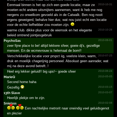
Eenmaal binnen is het op zich een goede locatie, maar ze
2010-10-31
moeten echt andere uitsmijters aannemen, want ik heb me nog
nergens zo onwelkom gevoeld als in de Catwalk. Ben nog nooit
ergens geweigerd, behalve hier dus; wat nou juist echt een locatie
voor de echte liefhebber zou moeten zijn.
warme club. dikke plus voor de wierrook en het elegante
2010-10-28
beleid omtrend jointjesgebruik
PsychoSas
2010-08-01
zeer fijne place to be! altijd lekkere sfeer, goeie dj's, gezellige
mensen. En de wcmevrouw is helemaal de bom!!
Verschrikkelijke locatie voor prspct iig, veelste klein, warm,
2010-07-25
druk en moeilijk chagerijnig personeel. Absoluut geen aanrader, wat
mij na deze avond betreft..!
Heel erg lekker geluid!! big ups!~ goede sfeer
2010-06-24
MarieQ
2010-05-05
Second home haha
Gezellig
2010-03-15
13th Slave
2010-03-07
Heerlijk plekje om te zijn.
Snielsss
2010-02-08
Een nachtelijke metrorit naar oneindig veel geluidsgenot
en plezier