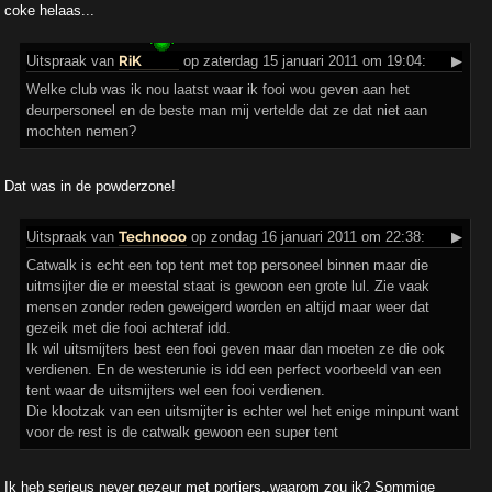
coke helaas...
Uitspraak
van
RiK
op zaterdag 15 januari 2011 om 19:04:
▶
Welke club was ik nou laatst waar ik fooi wou geven aan het
deurpersoneel en de beste man mij vertelde dat ze dat niet aan
mochten nemen?
Dat was in de powderzone!
Uitspraak
van
Technooo
op zondag 16 januari 2011 om 22:38:
▶
Catwalk is echt een top tent met top personeel binnen maar die
uitmsijter die er meestal staat is gewoon een grote lul. Zie vaak
mensen zonder reden geweigerd worden en altijd maar weer dat
gezeik met die fooi achteraf idd.
Ik wil uitsmijters best een fooi geven maar dan moeten ze die ook
verdienen. En de westerunie is idd een perfect voorbeeld van een
tent waar de uitsmijters wel een fooi verdienen.
Die klootzak van een uitsmijter is echter wel het enige minpunt want
voor de rest is de catwalk gewoon een super tent
Ik heb serieus never gezeur met portiers..waarom zou ik? Sommige