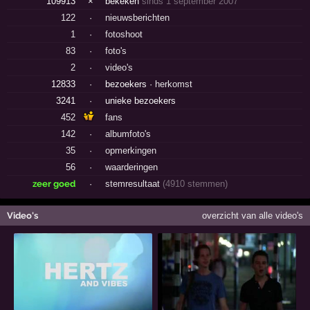
109913
×
bekeken
sinds 1 september 2007
122
·
nieuwsberichten
1
·
fotoshoot
83
·
foto's
2
·
video's
12833
·
bezoekers ·
herkomst
3241
·
unieke bezoekers
452
fans
142
·
albumfoto's
35
·
opmerkingen
56
·
waarderingen
zeer goed
·
stemresultaat
(4910 stemmen)
Video's
overzicht van alle video's