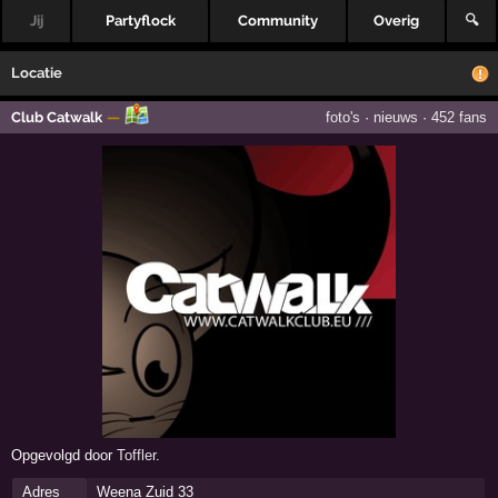
Jij
Partyflock
Community
Overig
🔍
Locatie
Club Catwalk
—
foto's
·
nieuws
·
452 fans
Opgevolgd door
Toffler
.
Adres
Weena Zuid 33