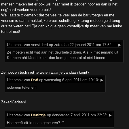
mensen maken het er ook wel naar moet ik zeggen hoor en dan is het
nog"hard"werken voor ze ook!
Wel laatste x gemerkt dat ze veel te veel aan de bar vroegen en me
vriendin is dan n makkelijke prooi..schofterig ik terug meteen geld terug
dus ze weten het! Tja dan krijg je geen vorstelijke tip meer van me leuke
tent of niet!
Uitspraak
van verwijderd op zaterdag 22 januari 2011 om 17:52:
▶
Ze moeten echt wat aan het deurbeleid doen. Als ik met iemand uit
Krimpen a/d IJssel komt dan kom je meestal al niet binnen
Ze hoeven toch niet te weten waar je vandaan komt?
Uitspraak
van
Daff
op woensdag 6 april 2011 om 19:10:
▶
iedereen tekenen!
Zeker!Gedaan!
Uitspraak
van
Denizzje
op donderdag 7 april 2011 om 22:23:
▶
Hoe heeft dit kunnen gebeuren? :?