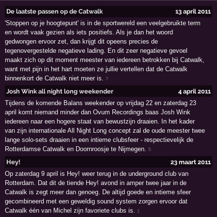
De laatste passen op de Catwalk
13 april 2011
'Stoppen op je hoogtepunt' is in de sportwereld een veelgebruikte term
en wordt vaak gezien als iets positiefs. Als je dan het woord
gedwongen ervoor zet, dan krijgt dit opeens precies de
tegenovergestelde negatieve lading. En dit zeer negatieve gevoel
maakt zich op dit moment meester van iedereen betrokken bij Catwalk,
want met pijn in het hart moeten ze jullie vertellen dat de Catwalk
binnenkort de Catwalk niet meer is.
7
Josh Wink all night long weekender
4 april 2011
Tijdens de komende Balans weekender op vrijdag 22 en zaterdag 23
april komt niemand minder dan Ovum Recordings baas Josh Wink
iedereen naar een hogere staat van bewustzijn draaien. In het kader
van zijn internationale All Night Long concept zal de oude meester twee
lange solo-sets draaien in een intieme clubsfeer - respectievelijk de
Rotterdamse Catwalk en Doornroosje te Nijmegen.
5
Hey!
23 maart 2011
Op zaterdag 9 april is Hey! weer terug in de underground club van
Rotterdam. Dat dit de tiende Hey! avond in amper twee jaar in de
Catwalk is zegt meer dan genoeg. De altijd goede en intieme sfeer
gecombineerd met een geweldig sound system zorgen ervoor dat
Catwalk één van Michel zijn favoriete clubs is.
1