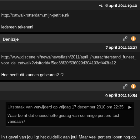
+1
6 april 2011 19:10
http://catwalkrotterdam.mijn-petitie.nl/
iedereen tekenen!
Denizzje
7 april 2011 22:23
http://www.djscene.nl/news/newsflash/2011/april_/huurachterstand_funest_
voor_de_catwalk?visitorId=f5ec38f20f536029d304193cf443fa12
Hoe heeft dit kunnen gebeuren? :?
9 april 2011 16:54
Uitspraak
van verwijderd op vrijdag 17 december 2010 om 22:35:
▶
Waar komt dat onbeschofte gedrag van sommige portiers toch
vandaan?
In t geval van jou ligt het duidelijk aan jou! Maar veel portiers lopen nog op