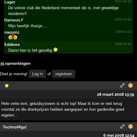
Lager
2010-02-06
De vetste club die Nederland momenteel rijk is, met geweldige
residents!!
Damoon.F
2010-01-20
Mijn heerlijk thuisje....
naoomz
2009-12-11
Eddieee
2009-10-31
Damn hier is het gezellig
35 opmerkingen
Deel je mening!
Log in
of
registreer
28 maart 2008 13:39
Hele vette tent, geluidsysteem is echt top! Maar ik kom er niet terug
voordat ze die drankprijzen hebben aangepast en hun garderobe goed
regelen...
TechnoMigs!
6 mei 2008 12:54