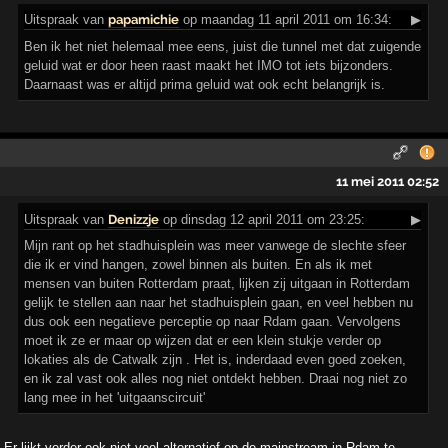
Uitspraak
van
papamichie
op maandag 11 april 2011 om 16:34:
▶
Ben ik het niet helemaal mee eens, juist die tunnel met dat zuigende
geluid wat er door heen raast maakt het IMO tot iets bijzonders.
Daarnaast was er altijd prima geluid wat ook echt belangrijk is.
11 mei 2011 02:52
Uitspraak
van
Denizzje
op dinsdag 12 april 2011 om 23:25:
▶
Mijn rant op het stadhuisplein was meer vanwege de slechte sfeer
die ik er vind hangen, zowel binnen als buiten. En als ik met
mensen van buiten Rotterdam praat, lijken zij uitgaan in Rotterdam
gelijk te stellen aan naar het stadhuisplein gaan, en veel hebben nu
dus ook een negatieve perceptie op naar Rdam gaan. Vervolgens
moet ik ze er maar op wijzen dat er een klein stukje verder op
lokaties als de Catwalk zijn . Het is, inderdaad even goed zoeken,
en ik zal vast ook alles nog niet ontdekt hebben. Draai nog niet zo
lang mee in het 'uitgaanscircuit'
Er lijkt verder ook niet veel alternatief op de mainstream in Rdam te