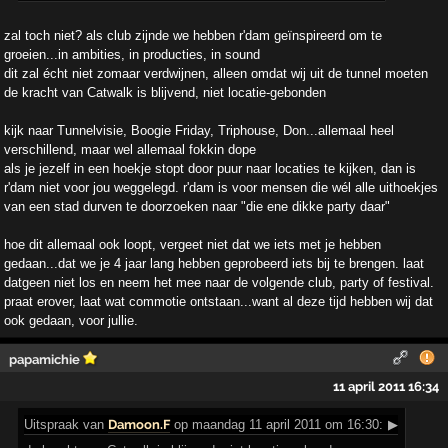
zal toch niet? als club zijnde we hebben r'dam geïnspireerd om te
groeien...in ambities, in producties, in sound
dit zal écht niet zomaar verdwijnen, alleen omdat wij uit de tunnel moeten
de kracht van Catwalk is blijvend, niet locatie-gebonden
kijk naar Tunnelvisie, Boogie Friday, Triphouse, Don...allemaal heel
verschillend, maar wel allemaal fokkin dope
als je jezelf in een hoekje stopt door puur naar locaties te kijken, dan is
r'dam niet voor jou weggelegd. r'dam is voor mensen die wél alle uithoekjes
van een stad durven te doorzoeken naar "die ene dikke party daar"
hoe dit allemaal ook loopt, vergeet niet dat we iets met je hebben
gedaan...dat we je 4 jaar lang hebben geprobeerd iets bij te brengen. laat
datgeen niet los en neem het mee naar de volgende club, party of festival.
praat erover, laat wat commotie ontstaan...want al deze tijd hebben wij dat
ook gedaan, voor jullie.
papamichie
11 april 2011 16:34
Uitspraak
van
Damoon.F
op maandag 11 april 2011 om 16:30:
▶