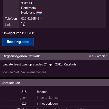
3012 NH
Rotterdam
🇳🇱
Nederland
Telefoon
010 4136546
—
Link
Opvolger van
B.U.M.B.
.
Uitgaansagenda Catwalk
ical
·
archief
Laatste feest was op zondag 24 april 2011:
Katshuis
toon archief, 518 evenementen
Statistieken
518
·
feesten
geen
·
in de toekomst
518
·
in het verleden