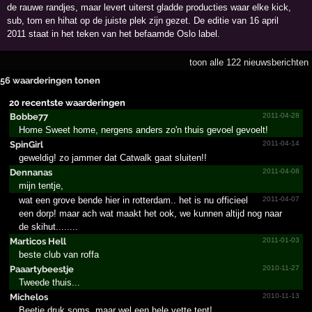
de rauwe randjes, maar levert uiterst gladde producties waar elke kick,
sub, tom en hihat op de juiste plek zijn gezet. De editie van 16 april
2011 staat in het teken van het befaamde Oslo label.
toon alle 122 nieuwsberichten
56 waarderingen tonen
20 recentste waarderingen
Bobbe77
2011-04-28
Home Sweet home, nergens anders zo'n thuis gevoel gevoelt!
SpinGirl
2011-04-14
geweldig! zo jammer dat Catwalk gaat sluiten!!
Dennanas
2011-04-08
mijn tentje,
wat een grove bende hier in rotterdam.. het is nu officieel
2011-04-07
een dorp! maar ach wat maakt het ook, we kunnen altijd nog naar
de skihut........
Marticos Hell
2011-01-03
beste club van roffa
Paaart­ybeest­je
2010-11-27
Tweede thuis...
Michelos
2010-11-13
Beetje druk soms, maar wel een hele vette tent!