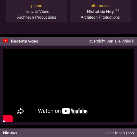
promo
aftermovie
'09
Hertz & Vibes
Michel de Hey
Architech Productions
Architech Productions
Recente video
overzicht van alle video's
Nieuws
alles tonen
(122)