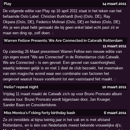
Play
14 maart 2011
De volgende editie van Play op 16 april 2011 staat in het teken van het
befaamde Oslo Label. Christian Burkhardt (live) (Oslo, DE), Ray
Okpara (Oslo, DE), Federico Molinari (Oslo, DE) en Nekes (Oslo, DE).
Als je een plaat hebt gemaakt die bij geen enkel label echt past zit er
maar een ding op, zelf doen.
1
Warren Fellow Presents: We Are Connected in Catwalk Rotterdam
11 maart 2011
Op zaterdag 26 Maart presenteert Warren Fellow een nieuwe editie van
zijn eigen event "We are Connected" in de Rotterdamse club Catwalk.
We are Connected – is een gevoel. Een gevoel van saamhorigheid,
waarbij iedereen gelijk is en met 1 doel de club bezoekt, het meemaken
van een magische avond waar een combinatie van factoren het
oergevoel waaruit house voortkomt tot een vaststaand feit maakt.
2
Hello? repeat night
10 maart 2011
Vrijdag 11 maart maakt de Catwalk zich op voor Bruno Pronsato album
release tour. Bruno Pronsato wordt bijgestaan door, Jan Krueger,
Sander Baan en Consideritdone.
Miss Monica's f*cking forty birthday bash
6 maart 2011
Ze zit inmiddels al bijna twintig jaar in het vak en is met afstand
Rotterdams, en is één van Nederlands meest bekende vrouwelijke dj's;