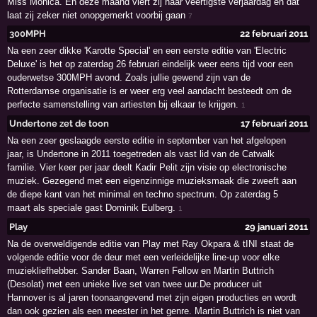
Miss Monica. En deze maand viert zij haar veertigste verjaardag en dat
laat zij zeker niet onopgemerkt voorbij gaan
7
300MPH
22 februari 2011
Na een zeer dikke 'Karotte Special' en een eerste editie van 'Electric
Deluxe' is het op zaterdag 26 februari eindelijk weer eens tijd voor een
ouderwetse 300MPH avond. Zoals jullie gewend zijn van de
Rotterdamse organisatie is er weer erg veel aandacht besteedt om de
perfecte samenstelling van artiesten bij elkaar te krijgen.
1
Undertone zet de toon
17 februari 2011
Na een zeer geslaagde eerste editie in september van het afgelopen
jaar, is Undertone in 2011 toegetreden als vast lid van de Catwalk
familie. Vier keer per jaar deelt Kadir Pelit zijn visie op electronische
muziek. Gezegend met een eigenzinnige muzieksmaak die zweeft aan
de diepe kant van het minimal en techno spectrum. Op zaterdag 5
maart als speciale gast Dominik Eulberg.
1
Play
29 januari 2011
Na de overweldigende editie van Play met Ray Okpara & tINI staat de
volgende editie voor de deur met een verleidelijke line-up voor elke
muziekliefhebber. Sander Baan, Warren Fellow en Martin Buttrich
(Desolat) met een unieke live set van twee uur.De producer uit
Hannover is al jaren toonaangevend met zijn eigen producties en wordt
dan ook gezien als een meester in het genre. Martin Buttrich is niet van