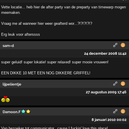
Vette locatie... heb hier de after party van de preparty van timewarp mogen
meemaken.
Vraag me af wanneer hier weer geafterd wor...?!?!?!?!?
Erg leuk voor afterssss
sam=d
24 december 2008 11:42
super geluid! super lokatie! super relaxed! super mooie vrouwen!
EEN DIKKE 10 MET EEN NOG DIKKERE GRIFFEL!
lijpelientje
27 augustus 2009 17:46
Damoon.F
8 januari 2010 00:02
Van bezoeker tot communicator...cause I fuckin' love this place!