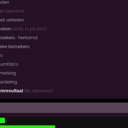
esten
 de toekomst
het verleden
keken
sinds 11 juli 2007
zoekers ·
herkomst
ieke bezoekers
ns
bumfoto's
merking
ardering
(80 stemmen)
emresultaat