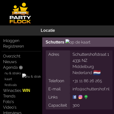
Locatie
Inloggen
Schutters
Registreren
Adres
Schuttershofstraat 1
Overzicht
4331 NZ
Nieuws
Middelburg
Agenda
🇳🇱
Nederland
nu & straks
kaart
Telefoon
+31 11 86 26 265
festivals
E-mail
info@schuttershof.nl
Winacties
WIN
Trends
Links
Foto's
Capaciteit
300
Video's
Interviews