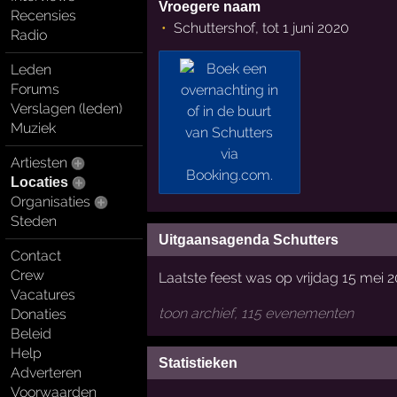
Vroegere naam
Recensies
Schuttershof, tot 1 juni 2020
Radio
Leden
Forums
Verslagen (leden)
Muziek
Artiesten
Locaties
Organisaties
Steden
Uitgaansagenda Schutters
Contact
Crew
Laatste feest was op vrijdag 15 mei 
Vacatures
toon archief, 115 evenementen
Donaties
Beleid
Help
Statistieken
Adverteren
Voorwaarden