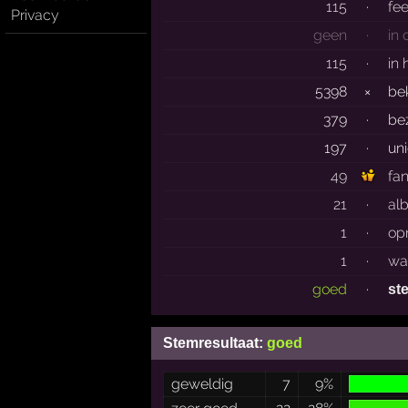
115
·
fe
Privacy
geen
·
in
115
·
in 
5398
×
be
379
·
be
197
·
un
49
fa
21
·
al
1
·
op
1
·
wa
goed
·
st
Stemresultaat:
goed
geweldig
7
9%