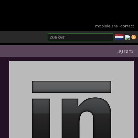
mobiele site
·
contact
🇳🇱
­
49 fans