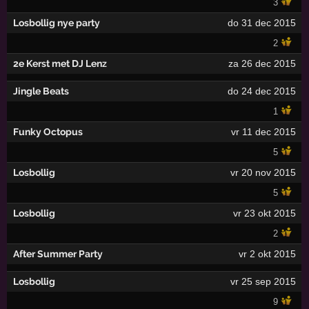
3
Losbollig nye party
do 31 dec 2015
2
2e Kerst met DJ Lenz
za 26 dec 2015
Jingle Beats
do 24 dec 2015
1
Funky Octopus
vr 11 dec 2015
5
Losbollig
vr 20 nov 2015
5
Losbollig
vr 23 okt 2015
2
After Summer Party
vr 2 okt 2015
Losbollig
vr 25 sep 2015
9