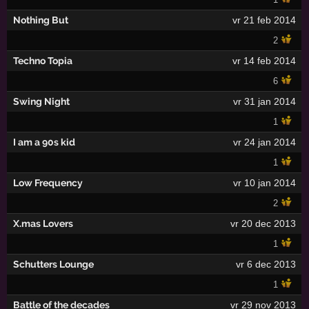
Nothing But
vr 21 feb 2014
2
Techno Topia
vr 14 feb 2014
6
Swing Night
vr 31 jan 2014
1
I am a 90s kid
vr 24 jan 2014
1
Low Frequency
vr 10 jan 2014
2
X.mas Lovers
vr 20 dec 2013
1
Schutters Lounge
vr 6 dec 2013
1
Battle of the decades
vr 29 nov 2013