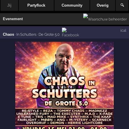
Jij
Partyflock
Community
Overig
🔍
Evenement
ical
Chaos
·
In Schutters · De Grote 5.0