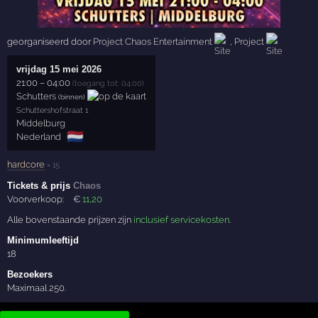
georganiseerd door
Project Chaos Entertainment
,
Project
vrijdag 15 mei 2026
21:00
–
04:00
(toegang tot: 04:00)
Schutters
(binnen)
Schuttershofstraat 1
Middelburg
🇳🇱
Nederland
hardcore
× 15
Tickets & prijs
Chaos
Voorverkoop:
€
11
,20
Alle bovenstaande prijzen zijn
inclusief servicekosten
.
Minimumleeftijd
18
Bezoekers
Maximaal 250.