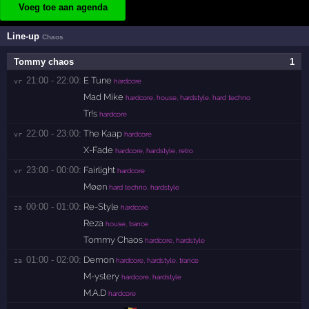
Voeg toe aan agenda
Line-up
Chaos
Tommy chaos
1
21:00 - 22:00:
E Tune
vr 
hardcore
Mad Mike
hardcore, house, hardstyle, hard techno
Tr!s
hardcore
22:00 - 23:00:
The Kaap
vr 
hardcore
X-Fade
hardcore, hardstyle, retro
23:00 - 00:00:
Fairlight
vr 
hardcore
Møøn
hard techno, hardstyle
00:00 - 01:00:
Re-Style
za 
hardcore
Reza
house, trance
Tommy Chaos
hardcore, hardstyle
01:00 - 02:00:
Demon
za 
hardcore, hardstyle, trance
M-ystery
hardcore, hardstyle
M.A.D
hardcore