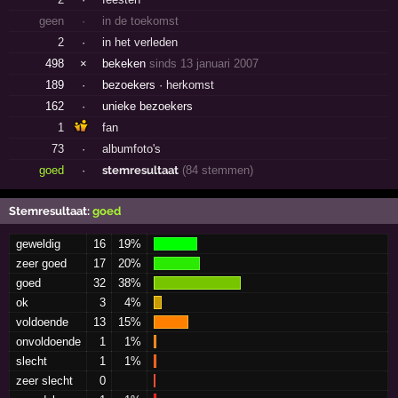
geen
·
in de toekomst
2
·
in het verleden
498
×
bekeken
sinds 13 januari 2007
189
·
bezoekers ·
herkomst
162
·
unieke bezoekers
1
fan
73
·
albumfoto's
goed
·
stemresultaat
(84 stemmen)
Stemresultaat:
goed
geweldig
16
19%
zeer goed
17
20%
goed
32
38%
ok
3
4%
voldoende
13
15%
onvoldoende
1
1%
slecht
1
1%
zeer slecht
0