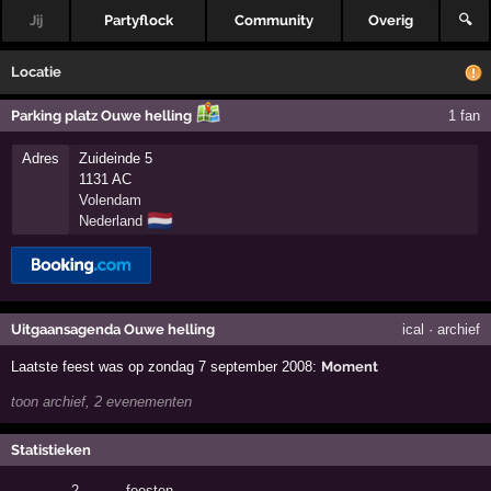
Jij
Partyflock
Community
Overig
🔍
Locatie
Parking platz Ouwe helling
1 fan
Adres
Zuideinde 5
1131 AC
Volendam
🇳🇱
Nederland
Uitgaansagenda Ouwe helling
ical
·
archief
Laatste feest was op zondag 7 september 2008:
Moment
toon archief, 2 evenementen
Statistieken
2
·
feesten