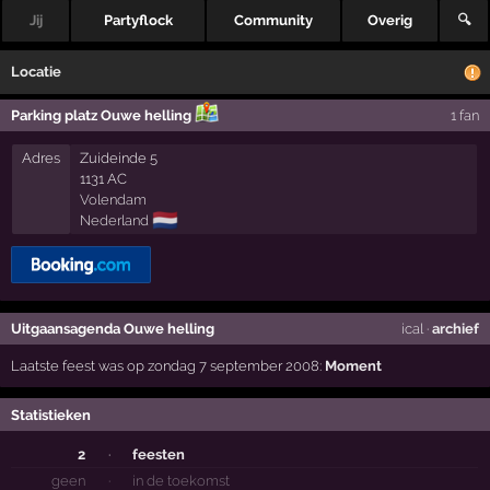
Jij
Partyflock
Community
Overig
🔍
Locatie
Parking platz Ouwe helling
1 fan
Adres
Zuideinde 5
1131 AC
Volendam
🇳🇱
Nederland
Uitgaansagenda Ouwe helling
ical
·
archief
Laatste feest was op zondag 7 september 2008:
Moment
Statistieken
2
·
feesten
geen
·
in de toekomst