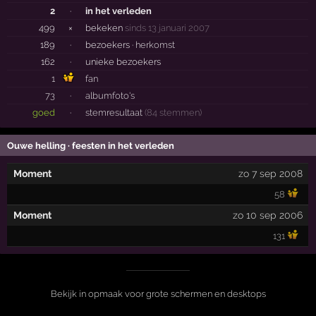
2
·
in het verleden
499
×
bekeken
sinds 13 januari 2007
189
·
bezoekers ·
herkomst
162
·
unieke bezoekers
1
fan
73
·
albumfoto's
goed
·
stemresultaat
(84 stemmen)
Ouwe helling · feesten in het verleden
Moment
zo 7 sep 2008
58
Moment
zo 10 sep 2006
131
Bekijk in opmaak voor grote schermen en desktops