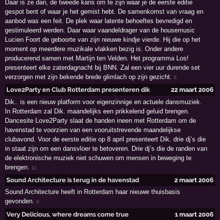
Daar is ze dan, de tweede kans om te zijn waar je de eerste editie
gespot bent of waar je het gemist hebt. De samenkomst van vraag en
aanbod was een feit. De plek waar latente behoeftes bevredigd en
gestimuleerd werden. Daar waar vaandeldrager van de housemusic
Lucien Foort de geboorte van zijn nieuwe kindje vierde. Hij die op het
moment op meerdere muzikale vlakken bezig is. Onder andere
producerend samen met Martijn ten Velden. Het programma Los!
presenteert elke zaterdagnacht bij BNN. Zal een vier uur durende set
verzorgen met zijn bekende brede glimlach op zijn gezicht.
6
Love2Party en Club Rotterdam presenteren dik
22 maart 2006
Dik.. is een nieuw platform voor eigenzinnige en actuele dansmuziek.
In Rotterdam zal Dik. maandelijks een prikkelend geluid brengen.
Dancesite Love2Party slaat de handen ineen met Rotterdam om de
havenstad te voorzien van een vooruitstrevende maandelijkse
clubavond. Voor de eerste editie op 8 april presenteert Dik. drie dj’s die
in staat zijn om een dansvloer te betoveren. Drie dj’s die de randen van
de elektronische muziek niet schuwen om mensen in beweging te
brengen.
11
Sound Architecture is terug in de havenstad
2 maart 2006
Sound Architecture heeft in Rotterdam haar nieuwe thuisbasis
gevonden.
8
Very Delicious, where dreams come true
1 maart 2006