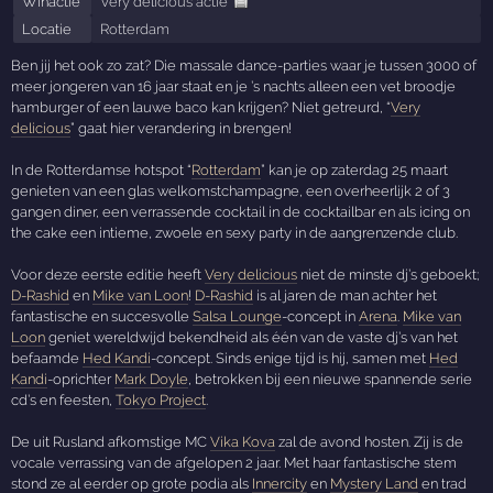
Winactie
Very delicious actie
Locatie
Rotterdam
Ben jij het ook zo zat? Die massale dance-parties waar je tussen 3000 of
meer jongeren van 16 jaar staat en je ’s nachts alleen een vet broodje
hamburger of een lauwe baco kan krijgen? Niet getreurd, “
Very
delicious
” gaat hier verandering in brengen!
In de Rotterdamse hotspot “
Rotterdam
” kan je op zaterdag 25 maart
genieten van een glas welkomstchampagne, een overheerlijk 2 of 3
gangen diner, een verrassende cocktail in de cocktailbar en als icing on
the cake een intieme, zwoele en sexy party in de aangrenzende club.
Voor deze eerste editie heeft
Very delicious
niet de minste dj’s geboekt;
D-Rashid
en
Mike van Loon
!
D-Rashid
is al jaren de man achter het
fantastische en succesvolle
Salsa Lounge
-concept in
Arena
.
Mike van
Loon
geniet wereldwijd bekendheid als één van de vaste dj’s van het
befaamde
Hed Kandi
-concept. Sinds enige tijd is hij, samen met
Hed
Kandi
-oprichter
Mark Doyle
, betrokken bij een nieuwe spannende serie
cd’s en feesten,
Tokyo Project
.
De uit Rusland afkomstige MC
Vika Kova
zal de avond hosten. Zij is de
vocale verrassing van de afgelopen 2 jaar. Met haar fantastische stem
stond ze al eerder op grote podia als
Innercity
en
Mystery Land
en trad