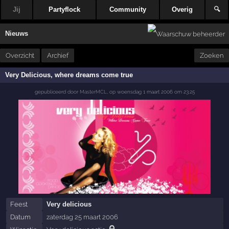
Jij
Partyflock
Community
Overig
🔍
Nieuws
Overzicht
Archief
Zoeken
Very Delicious, where dreams come true
gepubliceerd door
MasterMCL
,
op
woensdag 1 maart 2006 om 23:25
Feest
Very delicious
Datum
zaterdag 25 maart 2006