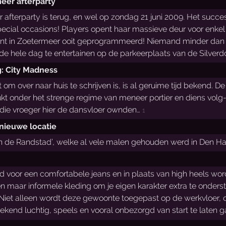
eer afterparty
afterparty is terug, en wel op zondag 21 juni 2009. Het succe
pecial occasions! Players opent haar massieve deur voor enkel 
ent in Zoetermeer ooit geprogrammeerd! Niemand minder dan 
u de hele dag te entertainen op de parkeerplaats van de Silver
g: City Madness
om over naar huis te schrijven is, is al geruime tijd bekend. D
t onder het strenge regime van meneer portier en diens volg-
 die vroeger hier de dansvloer ownden…
1
 nieuwe locatie
 van de Randstad’, welke al vele malen gehouden werd in Den H
voor een comfortabele jeans en in plaats van high heels word
sen maar informele kleding om je eigen karakter extra te onde
Niet alleen wordt deze gewoonte toegepast op de werkvloer, 
end luchtig, speels en vooral onbezorgd van start te laten 