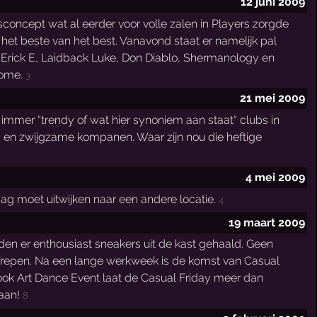
12 juni 2009
sconcept wat al eerder voor volle zalen in Players zorgde
het beste van het best. Vanavond staat er namelijk pal
Erick E, Laidback Luke, Don Diablo, Shermanology en
dome.
3
21 mei 2009
e immer “trendy of wat hier synoniem aan staat“ clubs in
 en zwijgzame kompanen. Waar zijn nou die heftige
4 mei 2009
aag moet uitwijken naar een andere locatie.
4
19 maart 2009
en er enthousiast sneakers uit de kast gehaald. Geen
rstrepen. Na een lange werkweek is de komst van Casual
ook Art Dance Event laat de Casual Friday meer dan
gaan!
8