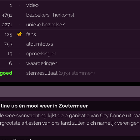
1
·
video
4791
·
bezoekers ·
herkomst
2271
·
unieke bezoekers
125
fans
753
·
albumfoto's
13
·
opmerkingen
6
·
waarderingen
 goed
·
stemresultaat
(1934 stemmen)
e line up én mooi weer in Zoetermeer
e weersverwachting kijkt de organisatie van City Dance uit n
llergrootste artiesten van ons land zullen zich namelijk veren