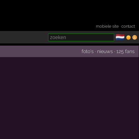
mobiele site
·
contact
🇳🇱
­
foto's
·
nieuws
·
125 fans