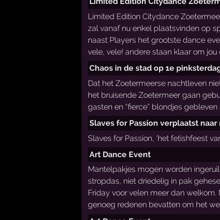
Limited Edition Citydance Zoeterm
Limited Edition Citydance Zoetermeer 
zal vanaf nu enkel plaatsvinden op s
naast Players het grootste dance ev
vele, vele! andere staan klaar om jo
Chaos in de stad op 1e pinksterda
Dat het Zoetermeerse nachtleven niet 
het bruisende Zoetermeer gaan gebuk
gasten en “fierce” blondjes gebleven
Slaves for Passion verplaatst naar
Slaves for Passion, ‘het fetishfeest
Art Dance Event
Mantelpakjes mogen worden ingeruild 
stropdas, niet driedelig in pak gehe
Friday voor velen meer dan welkom. 
genoeg redenen bevatten om het week