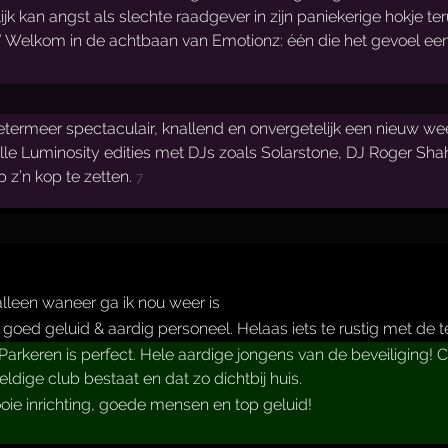
jk kan angst als slechte raadgever in zijn paniekerige hokje t
t.” Welkom in de achtbaan van Emotionz: één die het gevoel ee
Zoetermeer spectaculair, knallend en onvergetelijk een nieuw we
lle Luminosity edities met DJs zoals Solarstone, DJ Roger Sha
 z’n kop te zetten.
7
alleen waneer ga ik nou weer is
r goed geluid & aardig personeel. Helaas iets te rustig met de
rkeren is perfect. Hele aardige jongens van de beveiliging! Chic
eldige club bestaat en dat zo dichtbij huis.
oie inrichting, goede mensen en top geluid!