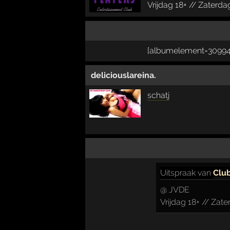
Vrijdag 18+ // Zaterda
[albumelement=30994
deliciouslareina.
schatj
Uitspraak
van
Club
@ JVDE
Vrijdag 18+ // Zate