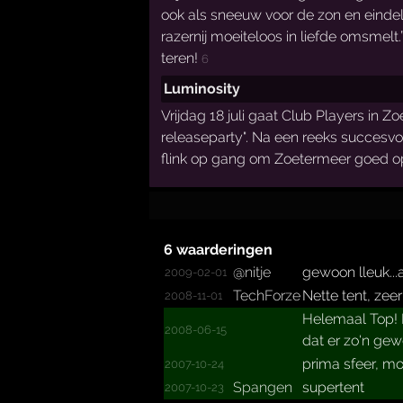
ook als sneeuw voor de zon en eindeli
razernij moeiteloos in liefde omsmel
teren!
6
Luminosity
Vrijdag 18 juli gaat Club Players in 
releaseparty". Na een reeks succesvo
flink op gang om Zoetermeer goed op
6 waarderingen
@nitje
gewoon lleuk...
2009-02-01
TechForze
Nette tent, zee
2008-11-01
Helemaal Top! Pa
2008-06-15
dat er zo'n gew
prima sfeer, mo
2007-10-24
Spangen
supertent
2007-10-23