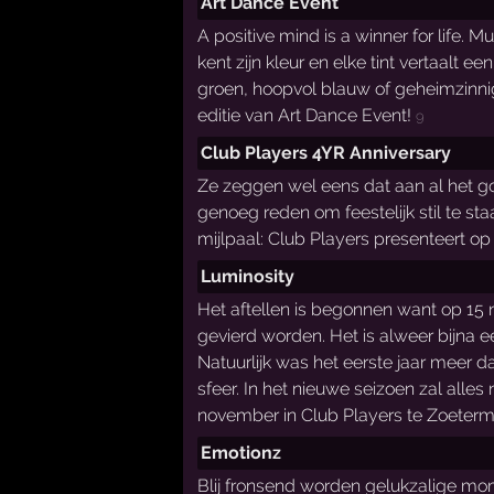
Art Dance Event
A positive mind is a winner for life. 
kent zijn kleur en elke tint vertaalt e
groen, hoopvol blauw of geheimzinnig 
editie van Art Dance Event!
9
Club Players 4YR Anniversary
Ze zeggen wel eens dat aan al het go
genoeg reden om feestelijk stil te sta
mijlpaal: Club Players presenteert op
Luminosity
Het aftellen is begonnen want op 15 n
gevierd worden. Het is alweer bijna ee
Natuurlijk was het eerste jaar meer d
sfeer. In het nieuwe seizoen zal alles
november in Club Players te Zoeterm
Emotionz
Blij fronsend worden gelukzalige mom