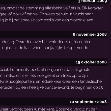
3 februari 2009
nten, omdat de stemming allesbehalve flets is. Elk karakter
g geel of positief oranje. En wees gehuld in vruchtbaar
oeg je bij het speelse samenzijn van een gloednieuwe
8 november 2008
dering. Tevreden over het verleden is er nu echter
ingers uit de kast voor haar jaarlijks terugkerende
19 oktober 2008
cial. Luminosity bestaat één jaar en dat zal groots
sindsdien is er iets neergezet om trots op te zijn.
zikale hoogtepunten, en iedere keer weer een fantastische
 verleiden op een heerlijke trance-avond, te beginnen op 15
10 september 2008
aar verdriet geen ruimte kent. Boosheid verdwijnt dan