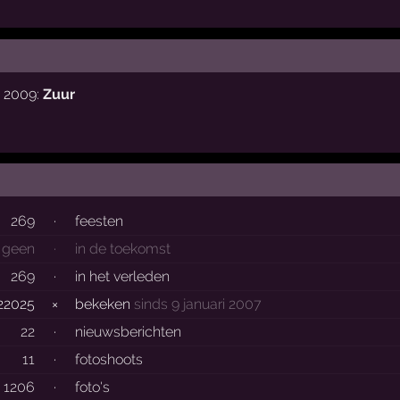
i 2009:
Zuur
269
·
feesten
geen
·
in de toekomst
269
·
in het verleden
22025
×
bekeken
sinds 9 januari 2007
22
·
nieuwsberichten
11
·
fotoshoots
1206
·
foto's