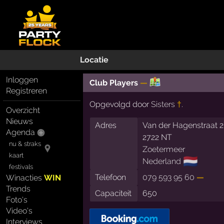
Locatie
Inloggen
Club Players
—
Registreren
Opgevolgd door
Sisters
†
.
Overzicht
Nieuws
Adres
Van der Hagenstraat 
Agenda
2722 NT
nu & straks
Zoetermeer
kaart
🇳🇱
Nederland
festivals
Telefoon
079 593 95 60
—
Winacties
WIN
Trends
Capaciteit
650
Foto's
Video's
Interviews