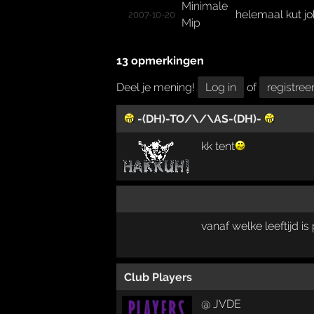
Minimale
helemaal kut jo
2007-10-20
Mip
13 opmerkingen
Deel je mening!
Log in
of
registree
-(DH)-TO/\/\AS-(DH)-
kk tent
vanaf welke leeftijd is
Club Players
@ JVDE