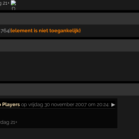
g 21+
764]
{element is niet toegankelijk}
 Players
op vrijdag 30 november 2007 om 20:24:
▶
rdag 21+