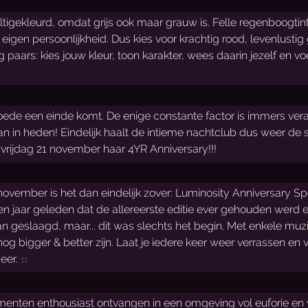
Multigekleurd, omdat grijs ook maar grauw is. Felle regenboogti
en eigen persoonlijkheid. Dus kies voor krachtig rood, levenlusti
paars: kies jouw kleur, toon karakter, wees daarin jezelf en v
ede een einde komt. De enige constante factor is immers veran
an in heden! Eindelijk haalt de intieme nachtclub dus weer de sl
 vrijdag 21 november haar 4YR Anniversary!!!
ovember is het dan eindelijk zover: Luminosity Anniversary Spe
n jaar geleden dat de allereerste editie ever gehouden werd en 
an geslaagd, maar... dit was slechts het begin. Met enkele mu
 nog bigger & better zijn. Laat je iedere keer weer verrassen en
eer.
11
enten enthousiast ontvangen in een omgeving vol euforie en w