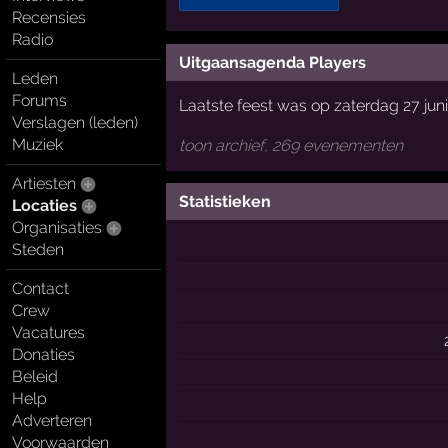
Recensies
Radio
Uitgaansagenda Players
Leden
Forums
Laatste feest was op zaterdag 27 jun
Verslagen (leden)
Muziek
toon archief, 269 evenementen
Artiesten
Statistieken
Locaties
Organisaties
Steden
Contact
Crew
Vacatures
Donaties
Beleid
Help
Adverteren
Voorwaarden