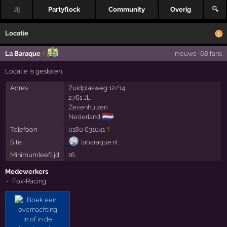
Jij
Partyflock
Community
Overig
🔍
Locatie
La Baraque
†
nieuws
·
68 fans
Locatie is gesloten.
Adres
Zuidplasweg 12/14
2761 JL
Zevenhuizen
🇳🇱
Nederland
Telefoon
0180 631041
†
Site
labaraque.nl
Minimumleeftijd
16
Medewerkers
Fox-Racing