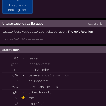
Uitgaansagenda La Baraque
ical
·
archief
Laatste feest was op zaterdag 3 oktober 2009:
The 90's Reunion
toon archief, 120 evenementen
Statistieken
120
·
feesten
geen
·
in de toekomst
120
·
in het verleden
7764
×
bekeken
sinds 8 januari 2007
1
·
nieuwsbericht
1539
·
bezoekers ·
herkomst
583
·
unieke bezoekers
68
fans
48
·
albumfoto's