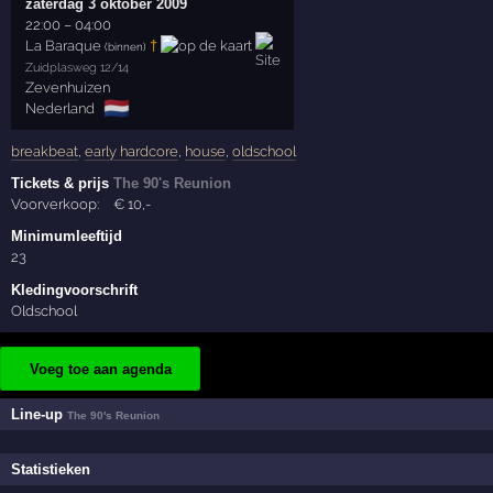
zaterdag 3 oktober 2009
22:00
–
04:00
La Baraque
†
(binnen)
Zuidplasweg 12/14
Zevenhuizen
🇳🇱
Nederland
breakbeat
,
early hardcore
,
house
,
oldschool
Tickets & prijs
The 90's Reunion
Voorverkoop:
€
10
,-
Minimumleeftijd
23
Kledingvoorschrift
Oldschool
Voeg toe aan agenda
Line-up
The 90's Reunion
Statistieken