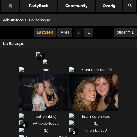
Jij
Partyflock
Community
Overig
🔍
Albumfoto's ·
La Baraque
Laatsten
Alles
2
1
ouder ≡ 1
La Baraque
1
4
3