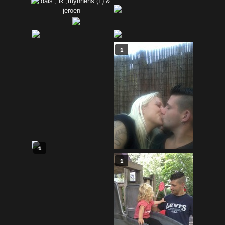
1
1
1