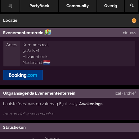
Jij
Partyflock
Community
Overig
🔍
Locatie
Evenemententerrein
nieuws
Adres
Kommerstraat
5081 NM
Hilvarenbeek
🇳🇱
Nederland
Uitgaansagenda Evenemententerrein
ical
·
archief
Laatste feest was op zaterdag 8 juli 2023:
Awakenings
toon archief, 4 evenementen
Statistieken
4
·
feesten