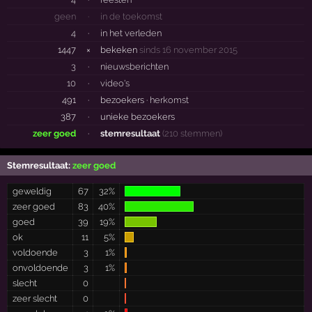
geen
·
in de toekomst
4
·
in het verleden
1447
×
bekeken
sinds 16 november 2015
3
·
nieuwsberichten
10
·
video's
491
·
bezoekers ·
herkomst
387
·
unieke bezoekers
zeer goed
·
stemresultaat
(210 stemmen)
Stemresultaat:
zeer goed
geweldig
67
32%
zeer goed
83
40%
goed
39
19%
ok
11
5%
voldoende
3
1%
onvoldoende
3
1%
slecht
0
zeer slecht
0