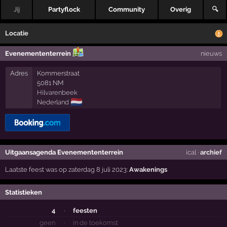
Jij
Partyflock
Community
Overig
🔍
Locatie
Evenemententerrein
nieuws
Adres
Kommerstraat
5081 NM
Hilvarenbeek
🇳🇱
Nederland
Uitgaansagenda Evenemententerrein
ical
·
archief
Laatste feest was op zaterdag 8 juli 2023:
Awakenings
Statistieken
4
·
feesten
geen
·
in de toekomst