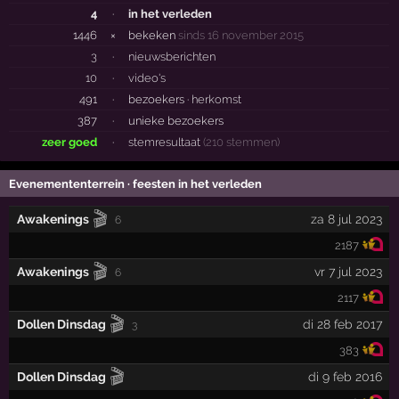
4
·
in het verleden
1446
×
bekeken
sinds 16 november 2015
3
·
nieuwsberichten
10
·
video's
491
·
bezoekers ·
herkomst
387
·
unieke bezoekers
zeer goed
·
stemresultaat
(210 stemmen)
Evenemententerrein · feesten in het verleden
🎬
Awakenings
za 8 jul 2023
6
2187
🎬
Awakenings
vr 7 jul 2023
6
2117
🎬
Dollen Dinsdag
di 28 feb 2017
3
383
🎬
Dollen Dinsdag
di 9 feb 2016