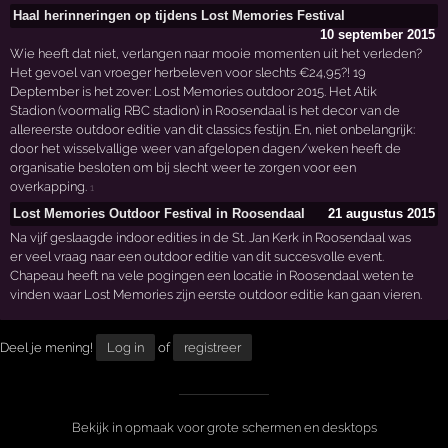
Haal herinneringen op tijdens Lost Memories Festival
10 september 2015
Wie heeft dat niet, verlangen naar mooie momenten uit het verleden?
Het gevoel van vroeger herbeleven voor slechts €24,95?! 19
Deptember is het zover: Lost Memories outdoor 2015. Het Atik
Stadion (voormalig RBC stadion) in Roosendaal is het decor van de
allereerste outdoor editie van dit classics festijn. En, niet onbelangrijk:
door het wisselvallige weer van afgelopen dagen/weken heeft de
organisatie besloten om bij slecht weer te zorgen voor een
overkapping.
1
Lost Memories Outdoor Festival in Roosendaal
21 augustus 2015
Na vijf geslaagde indoor edities in de St. Jan Kerk in Roosendaal was
er veel vraag naar een outdoor editie van dit succesvolle event.
Chapeau heeft na vele pogingen een locatie in Roosendaal weten te
vinden waar Lost Memories zijn eerste outdoor editie kan gaan vieren.
Deel je mening!
Log in
of
registreer
Bekijk in opmaak voor grote schermen en desktops