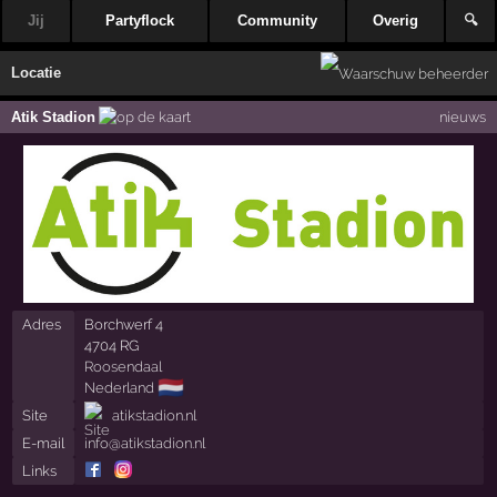
Jij
Partyflock
Community
Overig
🔍
Locatie
Atik Stadion
nieuws
Adres
Borchwerf 4
4704 RG
Roosendaal
🇳🇱
Nederland
Site
atikstadion.nl
E-mail
info@atikstadion.nl
Links