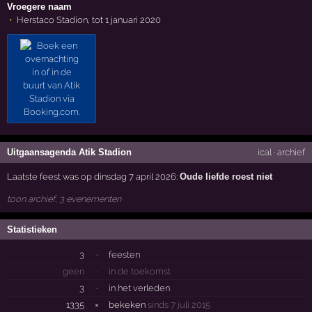
Vroegere naam
Herstaco Stadion, tot 1 januari 2020
Uitgaansagenda Atik Stadion
ical
·
archief
Laatste feest was op dinsdag 7 april 2026:
Oude liefde roest niet
toon archief, 3 evenementen
Statistieken
3
·
feesten
geen
·
in de toekomst
3
·
in het verleden
1335
×
bekeken
sinds 7 juli 2015