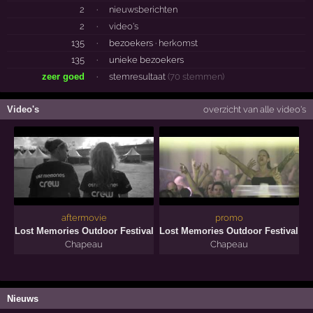
2
·
nieuwsberichten
2
·
video's
135
·
bezoekers ·
herkomst
135
·
unieke bezoekers
zeer goed
·
stemresultaat
(70 stemmen)
Video's
overzicht van alle video's
aftermovie
promo
'15
'15
Lost Memories Outdoor Festival
Lost Memories Outdoor Festival
Chapeau
Chapeau
Nieuws