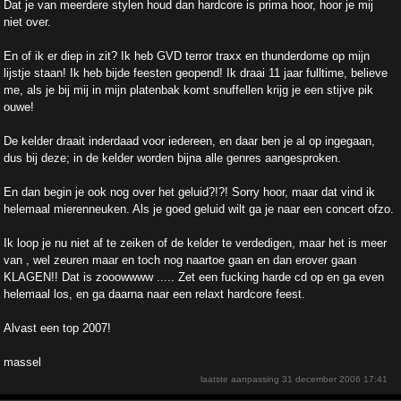
Dat je van meerdere stylen houd dan hardcore is prima hoor, hoor je mij
niet over.
En of ik er diep in zit? Ik heb GVD terror traxx en thunderdome op mijn
lijstje staan! Ik heb bijde feesten geopend! Ik draai 11 jaar fulltime, believe
me, als je bij mij in mijn platenbak komt snuffellen krijg je een stijve pik
ouwe!
De kelder draait inderdaad voor iedereen, en daar ben je al op ingegaan,
dus bij deze; in de kelder worden bijna alle genres aangesproken.
En dan begin je ook nog over het geluid?!?! Sorry hoor, maar dat vind ik
helemaal mierenneuken. Als je goed geluid wilt ga je naar een concert ofzo.
Ik loop je nu niet af te zeiken of de kelder te verdedigen, maar het is meer
van , wel zeuren maar en toch nog naartoe gaan en dan erover gaan
KLAGEN!! Dat is zooowwww ..... Zet een fucking harde cd op en ga even
helemaal los, en ga daarna naar een relaxt hardcore feest.
Alvast een top 2007!
massel
laatste aanpassing
31 december 2006 17:41