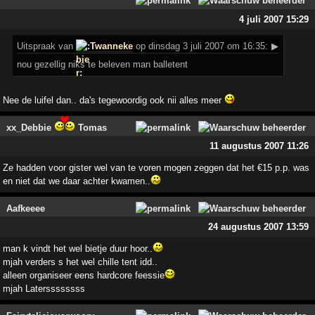
4 juli 2007 15:29
Uitspraak
van
Twanneke
op dinsdag 3 juli 2007 om 16:35:
▶
nou gezellig niks te beleven man balletent
Nee de luifel dan.. da's tegewoordig ook nii alles meer
xx_Debbie
Tomas
11 augustus 2007 11:26
Ze hadden voor gister wel van te voren mogen zeggen dat het €15 p.p. was
en niet dat we daar achter kwamen..
Aafkeeee
24 augustus 2007 13:59
man k vindt het wel bietje duur hoor..
mjah verders s het wel chille tent idd..
alleen organiseer eens hardcore feessie
mjah Laterssssssss