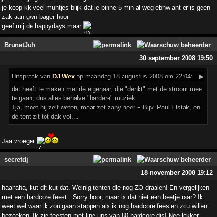
je koop kk veel muntjes blijk dat je binne 5 min al weg ebnw ant er is geen
zak aan gwn bager hoor
geef mij de happydays maar
BrunetJuh
30 september 2008 19:50
Uitspraak
van
DJ Wex
op maandag 18 augustus 2008 om 22:04:
▶
dat heeft te maken met de eigenaar, die "denkt" met de stroom mee
te gaan, dus alles behalve "hardere" muziek.
Tja, moet hij zelf weten, maar zet zany neer + Bijv. Paul Elstak, en
de tent zit tot dak vol....
Jaa vroeger
secretdj
18 november 2008 19:12
haahaha, kut dit kut dat. Weinig tenten die nog ZO draaien! En vergelijken
met een hardcore feest.. Sorry hoor, maar is dat niet een beetje raar? Ik
weet wel waar ik zou gaan stappen als ik nog hardcore feesten zou willen
bezoeken. Ik zie feesten met line ups van 80 hardcore djs! Nee lekker