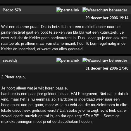
Pedro 578
29 december 2006 19:14
Wat een domme praat. Dat is hetzelfde als een rockliefhebber naar het
piratenfestival gaat en loopt te zeiken van bla bla wat een kutmuziek. Je
weet zelf dat de Kelder geen hardcoretent is. Dus...daar ga je dan ook niet
naartoe als je alleen maar van stampmuziek hou. Ik kom regelmatig in de
Kelder en inderdaad, er wordt van alles gedraaid.
secretdj
31 december 2006 17:40
2 Pieter again,
Je hoort alleen wat je wilt horen baasje,
hardcore is een paar jaar geleden helaas HALF begraven. Niet dat ik dat ok
vind, maar het is nu eenmaal zo. Hardcore is inderdaad weer naar een
hoogtepunt aan het gaan, maar wil je nu echt dat die muziekstroom in elke
lokale discotheek gedraaid wordt? Dat straks je oma zegt, echt leuk dat er
zoveel goede muziek op tmf is, en dat opa zegt STAMPE... Sommige
muziekstromingen moet je uit de discotheken houden.