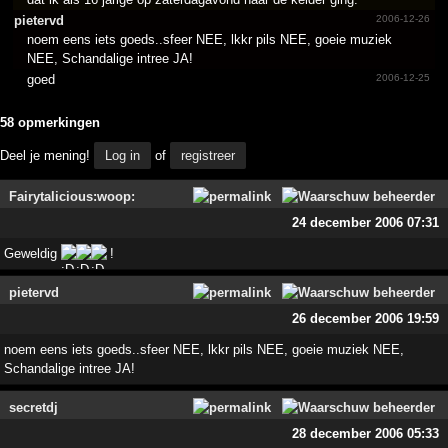
pietervd
2006-12-26
noem eens iets goeds..sfeer NEE, lkkr pils NEE, goeie muziek
NEE, Schandalige intree JA!
goed
2006-12-25
58 opmerkingen
Deel je mening!
Log in
of
registreer
Fairytalicious:woop:
24 december 2006 07:31
Geweldig
!
pietervd
26 december 2006 19:59
noem eens iets goeds..sfeer NEE, lkkr pils NEE, go­eie muziek NEE,
Schandalige intree JA!
secretdj
28 december 2006 05:33