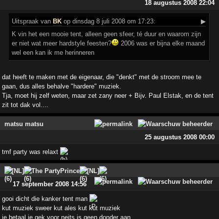
18 augustus 2008 22:04
Uitspraak
van
BK
op dinsdag 8 juli 2008 om 17:23:
▶
K vin het een mooie tent, alleen geen sfeer, té duur en waarom zijn
er niet wat meer hardstyle feesten?
2006 was er bijna elke maand
wel een kan ik me herinneren
dat heeft te maken met de eigenaar, die "denkt" met de stroom mee te
gaan, dus alles behalve "hardere" muziek.
Tja, moet hij zelf weten, maar zet zany neer + Bijv. Paul Elstak, en de tent
zit tot dak vol....
matsu matsu
25 augustus 2008 00:00
tmf party was relaxt
[NL]
The PartyPrince
[NL]
17 september 2008 14:56
gooi dicht die kanker tent man
kut muziek sweer kut ales kut kut muziek
je betaal je gek voor neits is geen donder aan