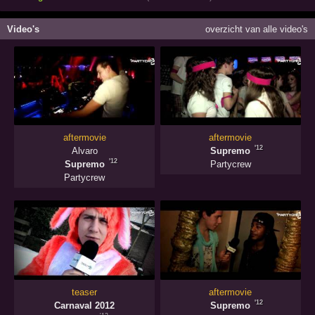
Video's
overzicht van alle video's
aftermovie
aftermovie
'12
Alvaro
Supremo
'12
Supremo
Partycrew
Partycrew
teaser
aftermovie
'12
Carnaval 2012
Supremo