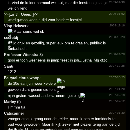
ik vind de kelder normaal wel kut, mar die feesten zijn altijd
2009-01-30
wel chillend
>>[,,#­ J' rOeen,,]<<
2009-01-02
word gwoon weer is tijd voor hardere feestjs!
Visp Hekwerk
2008-11-16
Maar soms wel ok
secretdj
2008-10-23
Altijd druk en gezellig, super leuk om te draaien, publiek is
fantastisch!
Professor Wienstra 8)
2008-04-28
gooi er toch weer eens in jump feest in joh...Lethal Mg ofzo
Santi!
2007-12-26
1212
Fairyt­alicio­us:woo­p:
2007-06-25
de 30e van juni weer keldere
gewoon dicht gooien die tent
2007-04-20
njah gistere wassut andersz enorm gezellig
2007-02-18
Marley (f)
2007-02-12
Hmmm tja
Catscanner
2007-01-30
vroeger ging ik graag naar de kelder, maar ik ben er inmiddels te
oud voor geworden. Maar ik kijk zeker met plezier terug aan de tijd
dat ik als 16 jarige op zaterdagavond naar de kelder ging.