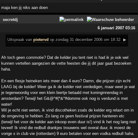
maja ken jij niks aan doen
secretdj
6 januari 2007 03:16
Uitspraak
van
pietervd
op zondag 31 december 2006 om 18:32:
▶
Ah toch geen commotie? Dat de kelder jou tent niet is had ik je ook wel
kunnen vertellen aangezien de vette feesten die jij dit jaar gaat bezoeken
haha.
En een flesje heineken iets meer dan 4 euro? Damn, die prijzen zijn echt
LAAG bij de kelder! Weer ga ik de kelder niet verdedigen, maar weet je wat
je tegenwoordig voor een klein biertje betaald met koninginnendag in
amsterdam? Terwijl het G&@^#(*&^#domme ook nog is verdund is met
water!
Wil je echt niet weten, ik vind discotheken zoals de kelder erg relaxt om in
de omgeving te hebben. Zo lang ze geen festival prijzen hanteren etc
(terwijl het voor de kelder aan inkoop even duur is!) vind ik het nog lang niet
teveel! Ik vind die redbull drankjes trouwens wel overal duur, ik moest de
vorige x in club vie (rotterdam) 9 euro betalen voor een vodka redbull haha.