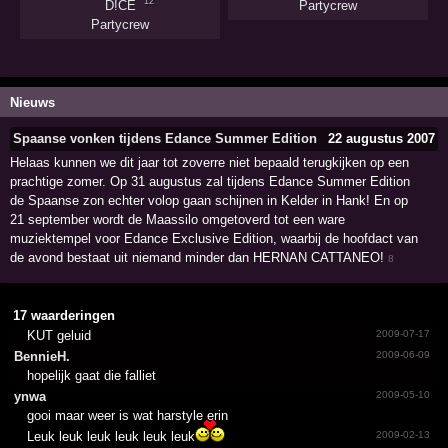
'12
D!CE
Partycrew
Partycrew
Nieuws
Spaanse vonken tijdens Edance Summer Edition
22 augustus 2007
Helaas kunnen we dit jaar tot zoverre niet bepaald terugkijken op een
prachtige zomer. Op 31 augustus zal tijdens Edance Summer Edition
de Spaanse zon echter volop gaan schijnen in Kelder in Hank! En op
21 september wordt de Maassilo omgetoverd tot een ware
muziektempel voor Edance Exclusive Edition, waarbij de hoofdact van
de avond bestaat uit niemand minder dan HERNAN CATTANEO!
8
17 waarderingen
KUT geluid
2009-07-17
BennieH.
2009-06-09
hopelijk gaat die falliet
ynwa
2009-05-10
gooi maar weer is wat harstyle erin
Leuk leuk leuk leuk leuk leuk
2009-02-13