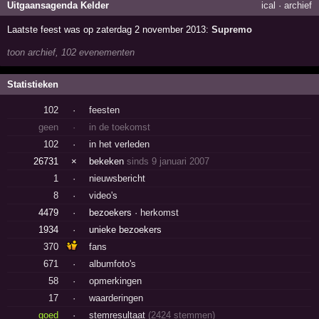
Uitgaansagenda Kelder
ical
·
archief
Laatste feest was op zaterdag 2 november 2013:
Supremo
toon archief, 102 evenementen
Statistieken
102
·
feesten
geen
·
in de toekomst
102
·
in het verleden
26731
×
bekeken
sinds 9 januari 2007
1
·
nieuwsbericht
8
·
video's
4479
·
bezoekers ·
herkomst
1934
·
unieke bezoekers
370
fans
671
·
albumfoto's
58
·
opmerkingen
17
·
waarderingen
goed
·
stemresultaat
(2424 stemmen)