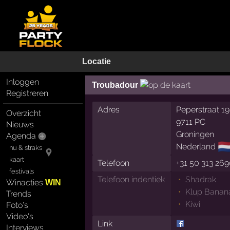
Locatie
Inloggen
Troubadour
Registreren
Adres
Peperstraat 19
Overzicht
9711 PC
Nieuws
Groningen
Agenda
🇳
Nederland
nu & straks
kaart
Telefoon
+31 50 313 26
festivals
Telefoon indentiek
Shadrak
Winacties
WIN
Klup Banan
Trends
Kiwi
Foto's
Video's
Link
Interviews