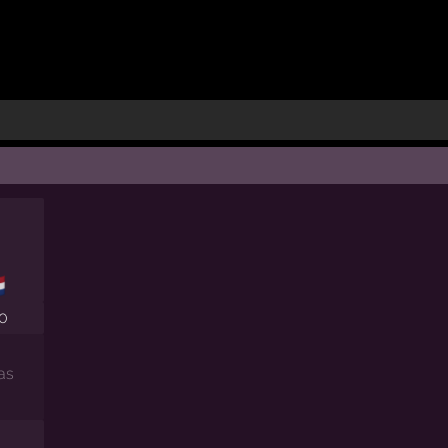

90
as