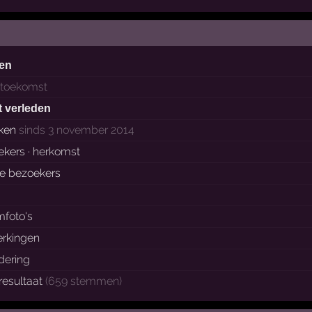
ten
 toekomst
t verleden
ken
sinds 3 november 2014
ekers ·
herkomst
ke bezoekers
mfoto's
rkingen
dering
esultaat
(659 stemmen)