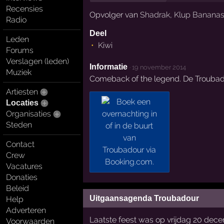
Recensies
Opvolger van
Shadrak
,
Klup Banana
Radio
Deel
Leden
Kiwi
Forums
Verslagen (leden)
Informatie
·
19 november 2014
Muziek
Comeback of the legend. De Troubado
Artiesten
Locaties
Organisaties
Steden
Contact
Crew
Vacatures
Donaties
Beleid
Uitgaansagenda Troubadour
Help
Adverteren
Laatste feest was op vrijdag 20 dec
Voorwaarden