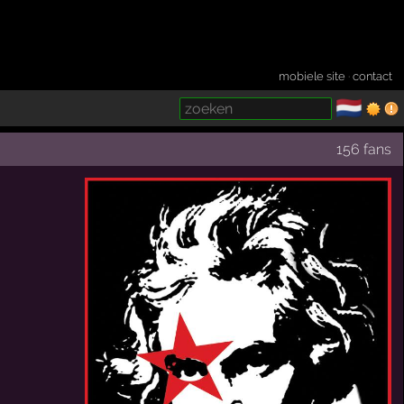
mobiele site
·
contact
🇳🇱
­
156 fans