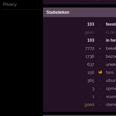
Privacy
Statistieken
·
103
fees
geen
·
in de
·
103
in he
7772
×
beke
1736
·
bezo
637
·
unie
156
fans
365
·
albu
3
·
opme
1
·
waar
goed
·
stemr