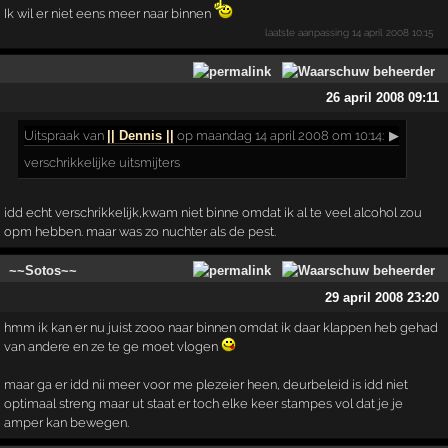
Ik wil er niet eens meer naar binnen
laatste aanpassing
14 april 2008 10:15
26 april 2008 09:11
Uitspraak
van
|| Dennis ||
op maandag 14 april 2008 om 10:14:
▶
verschrikkelijke uitsmijters
idd echt verschrikkelijk,kwam niet binne omdat ik al te veel alcohol zou
opm hebben. maar was zo nuchter als de pest.
~~Sotos~~
29 april 2008 23:20
hmm ik kan er nu juist zooo naar binnen omdat ik daar klappen heb gehad
van andere en ze te ge moet vlogen
maar ga er idd nii meer voor me plezeier heen, deurbeleid is idd niet
optimaal streng maar ut staat er toch elke keer stampes vol dat je je
amper kan bewegen.