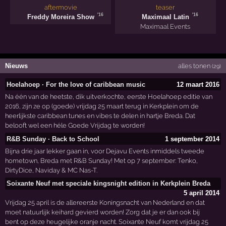
aftermovie
teaser
'16
'16
Freddy Moreira Show
Maximaal Latin
Maximaal Events
Nieuws
alles tonen
(29)
Hoelahoep · For the love of caribbean music
12 maart 2016
Na één van de heetste, dik uitverkochte, eerste Hoelahoep editie van
2016, zijn ze op (goede) vrijdag 25 maart terug in Kerkplein om de
heerlijkste caribbean tunes en vibes te delen in hartje Breda. Dat
belooft wel een héle Goede Vrijdag te worden!
R&B Sunday · Back to School
1 september 2014
Bijna drie jaar lekker gaan in, voor Dejavu Events inmiddels tweede
hometown, Breda met R&B Sunday! Met op 7 september: Tenko,
DirtyDice, Naviday & MC Nas-T.
Soixante Neuf met speciale kingsnight edition in Kerkplein Breda
5 april 2014
Vrijdag 25 april is de allereerste Koningsnacht van Nederland en dat
moet natuurlijk keihard gevierd worden! Zorg dat je er dan ook bij
bent op deze heugelijke oranje nacht. Soixante Neuf komt vrijdag 25