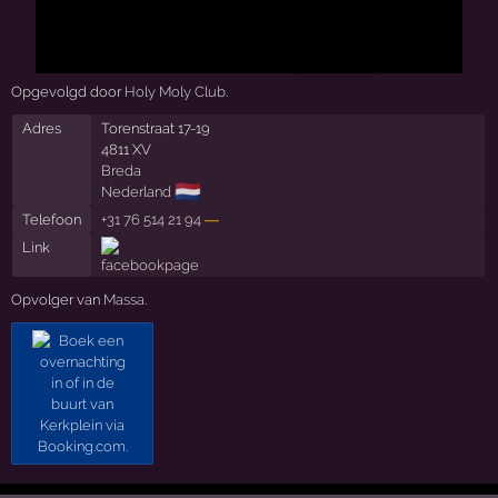
Opgevolgd door
Holy Moly Club
.
Adres
Torenstraat 17-19
4811 XV
Breda
🇳🇱
Nederland
Telefoon
+31 76 514 21 94
—
Link
Opvolger van
Massa
.