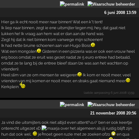
6 juni 2008 13:59
Hier ga ik echt nooit meer naar binnen! Wat een k*t tent!
Ik liep naar binnen, zegt ie ene uitsmijter tegen mij; hey, dat gaat niet
lukken he! Ik vraag aan hem wat er dan aan de hand was.
Zegt hij dat ik niet binnen kom vanwege mijn schoenen!
Ik had nette bruine schoenen aan van Hugo Boss
Wat een mongolen
Gisteren in een pizzeria was er ook een vrouw heel
erg boos omdat ze eruit was gezet nadat ze 5 euro entree had betaald,
omdat ze te lang bij de entree bleef staan (ze was aan het wachten op
vrienden).
Heel slim van ze om mensen te weigeren
Ik kom er nooit meer, veel
vrienden van mij komen er nooit meer, en straks gaat niemand meer
Kerkplein
laatste aanpassing
6 juni 2008 13:59
21 november 2008 20:56
Ja vind die uitsmijters ook niet altijd even attent!\o// ben er ook keertje
onterecht uitgezet xD
maarja over het algemeen als jij rustig blijft zijn
hun dat ook wel..
je moet geen ruzie met ze zoeken ofzo
en qua