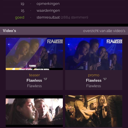
19
·
opmerkingen
15
·
waarderingen
goed
·
stemresultaat
(2884 stemmen)
Video's
overzicht van alle video's
teaser
promo
'17
'17
Flawless
Flawless
Flawless
Flawless