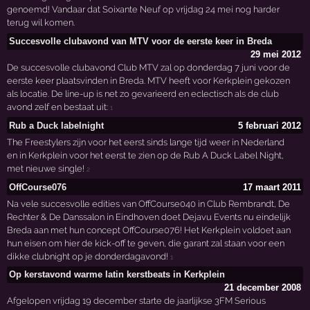
genoemd! Vandaar dat Soixante Neuf op vrijdag 24 mei nog harder
terug wil komen.
Succesvolle clubavond van MTV voor de eerste keer in Breda
29 mei 2012
De succesvolle clubavond Club MTV zal op donderdag 7 juni voor de
eerste keer plaatsvinden in Breda. MTV heeft voor Kerkplein gekozen
als locatie. De line-up is net zo gevarieerd en eclectisch als de club
avond zelf en bestaat uit:
1
Rub a Duck labelnight
5 februari 2012
The Freestylers zijn voor het eerst sinds lange tijd weer in Nederland
en in Kerkplein voor het eerst te zien op de Rub A Duck Label Night,
met nieuwe single!
2
OffCourse076
17 maart 2011
Na vele succesvolle edities van OffCourse040 in Club Rembrandt, De
Rechter & De Danssalon in Eindhoven doet Dejavu Events nu eindelijk
Breda aan met hun concept OffCourse076! Het Kerkplein voldoet aan
hun eisen om hier de kick-off te geven, die garant zal staan voor een
dikke clubnight op je donderdagavond!
1
Op kerstavond warme latin kerstbeats in Kerkplein
21 december 2008
Afgelopen vrijdag 19 december starte de jaarlijkse 3FM Serious