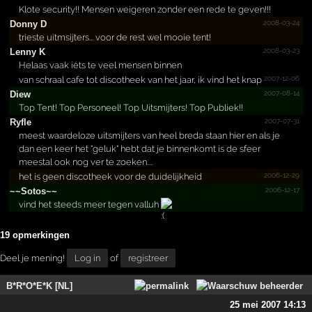
Klote security!! Mensen weigeren zonder een rede te geven!!!
2008-03-24
Donny D
trieste uitmsijters... voor de rest wel mooie tent!
2008-03-23
Lenny K
Helaas vaak íéts te veel mensen binnen
2007-12-06
van schraal cafe tot discotheek van het jaar, ik vind het knap
2007-08-14
Diew
Top Tent! Top Personeel! Top Uitsmijters! Top Publiek!!
2007-07-31
Ryfle
meest waardeloze uitsmijters van heel breda staan hier en als je
dan een keer het "geluk" hebt dat je binnenkomt is de sfeer
meestal ook nog ver te zoeken....
2006-12-29
het is geen discotheek voor de duidelijkheid
2006-12-17
~~Sotos~~
vind het steeds meer tegen valluh
19 opmerkingen
Deel je mening!
Log in
of
registreer
B*R*O*E*K [NL]
25 mei 2007 14:13