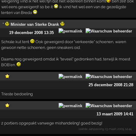
weigering vind ik het wel fijn dat niet iedereen binnen komt
ben zelf ook
wel eens geweigerd! so be it
ik vind het wel een van de gezelligste
tenten van Breda
'
Minister van Sterke Drank
19 december 2008 13:35
Schrale kut tent
Ook geweigerd door "verkeerde" schoenen, waren
gewoon nette schoenen, geen sneakers oid.
Daarna nog geweigerd omdat ik "teveel" gedronken had, terwijl ik moest
BOB'en.
25 december 2008 21:28
Trieste bedoeling
13 maart 2009 14:41
2 portiers opgepakt vanwege mishandeling! goed bezig!
laatste aanpassing
13 maart 2009 14:44