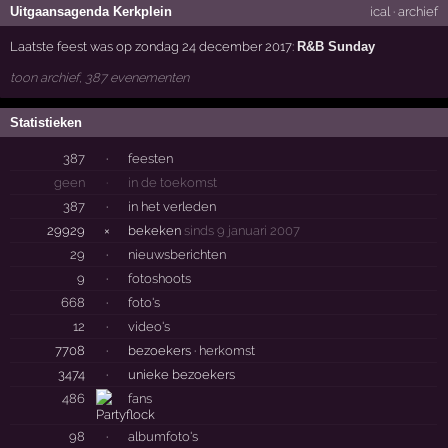
Uitgaansagenda Kerkplein
ical
·
archief
Laatste feest was op zondag 24 december 2017:
R&B Sunday
toon archief, 387 evenementen
Statistieken
387
·
feesten
geen
·
in de toekomst
387
·
in het verleden
29929
×
bekeken
sinds 9 januari 2007
29
·
nieuwsberichten
9
·
fotoshoots
668
·
foto's
12
·
video's
7708
·
bezoekers ·
herkomst
3474
·
unieke bezoekers
486
fans
98
·
albumfoto's