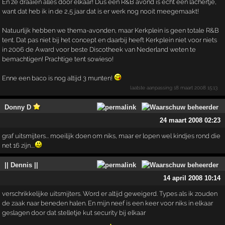
En ze draaien alles door elkaar! Dus een R&B avond is echt een lachertje,
want dat heb ik in de 2,5 jaar dat is er werk nog nooit meegemaakt!
Natuurlijk hebben we thema-avonden, maar Kerkplein is geen totale R&B
tent. Dat pas niet bij het concept en daarbij heeft Kerkplein niet voor niets
in 2006 de Award voor beste Discotheek van Nederland weten te
bemachtigen! Prachtige tent sowieso!
Enne een baco is nog altijd 3 munten!
laatste aanpassing
18 maart 2008 15:13
Donny D
24 maart 2008 02:23
graf uitsmijters... moeilijk doen om niks, maar er lopen wel kindjes rond die
net 16 zijn....
|| Dennis ||
14 april 2008 10:14
verschrikkelijke uitsmijters. Word er altijd geweigerd. Types als ik zouden
de zaak naar beneden halen. En mijn neef is een keer voor niks in elkaar
geslagen door dat stelletje kut security bij elkaar