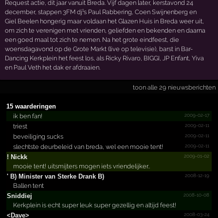
Request actie, dit jaar vanuit Breda. Vijf dagen later, kerstavond 24
december, stappen 3FM dj¹s Paul Rabbering, Coen Swijnenberg en
Giel Beelen hongerig maar voldaan het Glazen Huis in Breda weer uit,
om zich te verenigen met vrienden, geliefden en bekenden en daarna
een goed maal tot zich te nemen. Na het grote eindfeest, die
woensdagavond op de Grote Markt (live op televisie), barst in Bar-
Dancing Kerkplein het feest los, als Ricky Rivaro, BIGGI, JP Enfant, Yiva
en Paul Veth het dak er afdraaien.
toon alle 29 nieuwsberichten
15 waarderingen
2009-02-17
ik ben fan!
2009-02-11
triest
2009-02-11
beveiliging sucks
2009-02-11
slechtste deurbeleid van breda, wel een mooie tent!
2009-01-02
! Nickk
mooie tent! uitsmijters mogen iets vriendelijker..
2008-12-19
' B) Minister van Sterke Drank B)
Ballen tent
2008-10-08
Sniddiej
Kerkplein is echt super leuk super gezellig en altijd feest!
2008-03-24
<Dave>