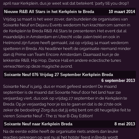
april naar Kerkplein, dus je weet wat dat betekent: 'party till you drop'!
Nieuwe R&B All Stars in het Kerkplein te Breda
10 maart 2014
Vrijdag 14 maart is het weer zover, dan bundelen de organisaties van
Soixante Neuf en Dejavu Events wederom hun krachten om samen in
de Kerkplein te Breda R&B All Stars te presenteren. Het event dat al
maandelijks in Amsterdam en Utrecht volle zalen trekt en ook in
Helmond zijn furore heeft gemaakt, zal op vrijdag 14 maart wederom
spetteren in Breda. Als headliner heeft de organisatie niemand minder
dan dj Prime van Team Encore Amsterdam. Daarnaast kun je de
lekkerste R&B, Hip Hop, Dance Hall en andere eclectische tunes
verwachten op deze magische avond.
Soixante Neuf 076 Vrijdag 27 September Kerkplein Breda
6 september 2013
Soixante Neuf is jarig, dus er moet gefeest worden! De maand
september is de maand dat Soixante Neuf door het land haar 11e
verjaardag viert, dus ook op vrijdag 27 september in de Kerkplein te
Breda. Op je verjaardag hoor je los te gaan en dat is de 27ste ook
zeker de bedoeling! Zorg dus dat jij erbij bent om dit heugelijke feit te
vieren: Soixante Neuf - The 11 Year B-Day Edition!
Soixante Neuf naar Kerkplein Breda
8 mei 2013
Na de eerste editie heeft de organisatie niets anders dan leuke
reacties gekregen op wat nu al 'het hotste' feest in Breda wordt