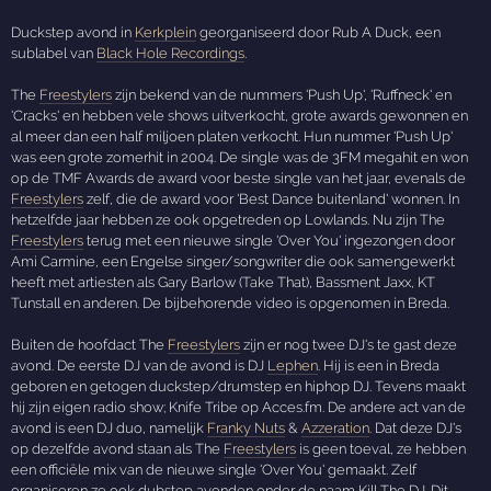
Duckstep avond in
Kerkplein
georganiseerd door Rub A Duck, een
sublabel van
Black Hole Recordings
.
The
Freestylers
zijn bekend van de nummers 'Push Up', 'Ruffneck' en
'Cracks' en hebben vele shows uitverkocht, grote awards gewonnen en
al meer dan een half miljoen platen verkocht. Hun nummer 'Push Up'
was een grote zomerhit in 2004. De single was de 3FM megahit en won
op de TMF Awards de award voor beste single van het jaar, evenals de
Freestylers
zelf, die de award voor 'Best Dance buitenland' wonnen. In
hetzelfde jaar hebben ze ook opgetreden op Lowlands. Nu zijn The
Freestylers
terug met een nieuwe single 'Over You' ingezongen door
Ami Carmine, een Engelse singer/songwriter die ook samengewerkt
heeft met artiesten als Gary Barlow (Take That), Bassment Jaxx, KT
Tunstall en anderen. De bijbehorende video is opgenomen in Breda.
Buiten de hoofdact The
Freestylers
zijn er nog twee DJ's te gast deze
avond. De eerste DJ van de avond is DJ
Lephen
. Hij is een in Breda
geboren en getogen duckstep/drumstep en hiphop DJ. Tevens maakt
hij zijn eigen radio show; Knife Tribe op Acces.fm. De andere act van de
avond is een DJ duo, namelijk
Franky Nuts
&
Azzeration
. Dat deze DJ's
op dezelfde avond staan als The
Freestylers
is geen toeval, ze hebben
een officiële mix van de nieuwe single 'Over You' gemaakt. Zelf
organiseren ze ook dubstep avonden onder de naam Kill The DJ. Dit