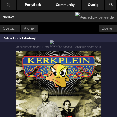
Jij
Partyflock
Community
Overig
🔍
Nieuws
Overzicht
Archief
Zoeken
Rub a Duck labelnight
gepubliceerd door
B-Flock
,
op
zondag 5 februari 2012 om 12:20