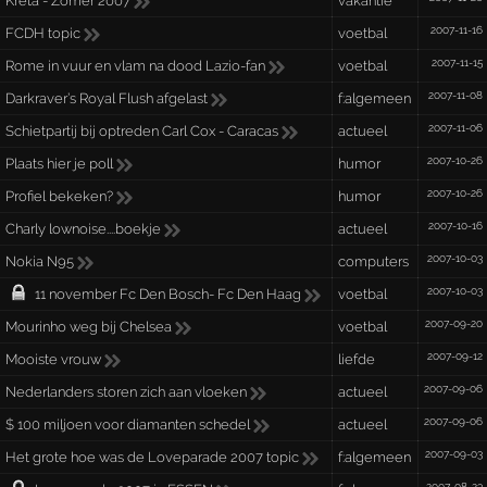
Kreta - Zomer 2007
vakantie
2007-11-16
FCDH topic
voetbal
2007-11-15
Rome in vuur en vlam na dood Lazio-fan
voetbal
2007-11-08
Darkraver’s Royal Flush afgelast
f:algemeen
2007-11-06
Schietpartij bij optreden Carl Cox - Caracas
actueel
2007-10-26
Plaats hier je poll
humor
2007-10-26
Profiel bekeken?
humor
2007-10-16
Charly lownoise....boekje
actueel
2007-10-03
Nokia N95
computers
2007-10-03
11 november Fc Den Bosch- Fc Den Haag
voetbal
2007-09-20
Mourinho weg bij Chelsea
voetbal
2007-09-12
Mooiste vrouw
liefde
2007-09-06
Nederlanders storen zich aan vloeken
actueel
2007-09-06
$ 100 miljoen voor diamanten schedel
actueel
2007-09-03
Het grote hoe was de Loveparade 2007 topic
f:algemeen
2007-08-23