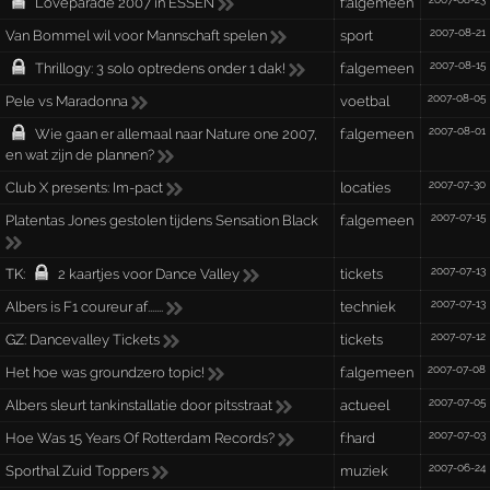
Loveparade 2007 in ESSEN
f:algemeen
2007-08-21
Van Bommel wil voor Mannschaft spelen
sport
2007-08-15
Thrillogy: 3 solo optredens onder 1 dak!
f:algemeen
2007-08-05
Pele vs Maradonna
voetbal
2007-08-01
Wie gaan er allemaal naar Nature one 2007,
f:algemeen
en wat zijn de plannen?
2007-07-30
Club X presents: Im-pact
locaties
2007-07-15
Platentas Jones gestolen tijdens Sensation Black
f:algemeen
2007-07-13
TK:
2 kaartjes voor Dance Valley
tickets
2007-07-13
Albers is F1 coureur af.......
techniek
2007-07-12
GZ:
Dancevalley Tickets
tickets
2007-07-08
Het hoe was groundzero topic!
f:algemeen
2007-07-05
Albers sleurt tankinstallatie door pitsstraat
actueel
2007-07-03
Hoe Was 15 Years Of Rotterdam Records?
f:hard
2007-06-24
Sporthal Zuid Toppers
muziek