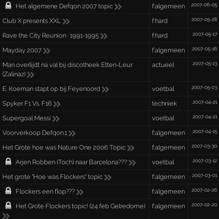
2007-06-05
Het algemene Defqon 2007 topic
f:algemeen
2007-05-28
Club X presents XXL
f:hard
2007-05-17
Rave the City Reunion · 1991-1995
f:hard
2007-05-16
Mayday 2007
f:algemeen
2007-05-13
Man overlijdt na val bij discotheek Etten-Leur
actueel
(Zalinaz)
2007-05-03
E. Koeman stapt op bij Feyenoord
voetbal
2007-04-21
Spyker F1 Vs. F16
techniek
2007-04-21
Supergoal Messi
voetbal
2007-04-15
Voorverkoop Defqon.1
f:algemeen
2007-03-30
Het Grote hoe was Nature One 2006 Topic
f:algemeen
2007-03-12
Arjen Robben (Toch) naar Barcelona???
voetbal
2007-03-01
Het grote "Hoe was Flockers" topic
f:algemeen
2007-02-26
Flockers een flop???
f:algemeen
2007-02-20
Het Grote Flockers topic! (24 feb Gelredome)
f:algemeen