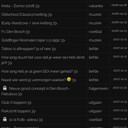
2008-04-08
Kreta - Zomer 2008
vakantie
2008-04-03
Oldschool (Classics) ketting
muziek
2008-04-03
(Early-)hardcore / rave ketting
muziek
2008-04-03
Fc Den Bosch
voetbal
2007-12-21
Goldfinger Rosmalen tape 1-3-1992
muziek
2007-12-12
Tattoo is afknapper? ja of nee
liefde
2007-12-12
Hoe lang duurt het voor dat je weer sex heb denk
liefde
je!!!
2007-12-11
Hoe lang heb je al geen SEX meer gehad?
liefde
2007-12-11
Naast wie werd jij vanmorgen wakker?
liefde
2007-11-30
Nieuw groot concept in Den Bosch -
f:algemeen
Fabulous
2007-11-23
Club X toppers
uitgaan
2007-11-23
Parkzicht toppers
uitgaan
2007-11-22
11-11 fcdb -adeau
voetbal
2007-11-20