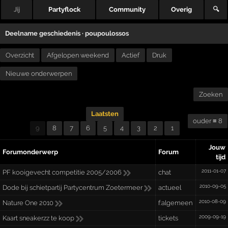
Jij
Partyflock
Community
Overig
🔍
Deelname geschiedenis ·
poupoulossos
Overzicht
Afgelopen weekend
Actief
Druk
Nieuwe onderwerpen
Zoeken
Laatsten
ouder ≡ 8
9
8
7
6
5
4
3
2
1
Jouw
Forumonderwerp
Forum
tijd
2011-01-07
PF kooigevecht competitie 2005/2006
chat
2010-09-05
Dode bij schietpartij Partycentrum Zoetermeer
actueel
2010-08-09
Nature One 2010
f:algemeen
2009-09-19
Kaart sneakerzz te koop
tickets