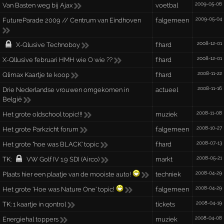
2009-05-06
Van Basten weg bij Ajax
voetbal
2009-05-04
FutureParade 2009 // Centrum van Eindhoven
f:algemeen
2008-12-01
X-Qlusive Technoboy
f:hard
2008-12-01
X-Qllusive februari HMH wie O wie ??
f:hard
2008-11-22
Qlimax Kaartje te koop
f:hard
2008-11-16
Drie Nederlandse vrouwen omgekomen in
actueel
België
2008-11-08
Het grote oldschool topic!!!
muziek
2008-10-27
Het grote Parkzicht forum
f:algemeen
2008-07-13
Het grote "hoe was BLACK' topic
f:hard
2008-05-21
TK:
VW Golf IV 1.9 SDI (Airco)
markt
2008-04-29
Plaats hier een plaatje van de mooiste auto!
techniek
2008-04-29
Het grote 'Hoe was Nature One' topic!
f:algemeen
2008-04-19
TK:
1 kaartje in qontrol
tickets
2008-04-08
Energiehal toppers
muziek