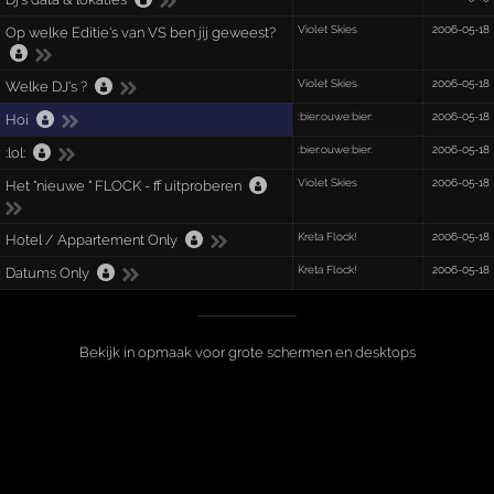
Violet Skies
2006-05-18
Op welke Editie's van VS ben jij geweest?
Violet Skies
2006-05-18
Welke DJ's ?
:bier:ouwe:bier:
2006-05-18
Hoi
:bier:ouwe:bier:
2006-05-18
:lol:
Violet Skies
2006-05-18
Het "nieuwe " FLOCK - ff uitproberen
Kreta Flock!
2006-05-18
Hotel / Appartement Only
Kreta Flock!
2006-05-18
Datums Only
Bekijk in opmaak voor grote schermen en desktops