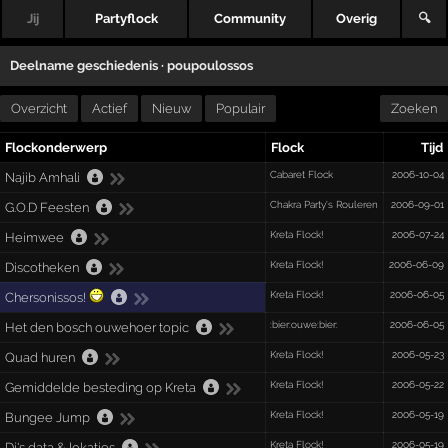
Jij
Partyflock
Community
Overig
🔍
Deelname geschiedenis ·
poupoulossos
Overzicht
Actief
Nieuw
Populair
Zoeken
Flockonderwerp
Flock
Tijd
Cabaret Flock
2006-10-04
Najib Amhali
Chakra Party's Rouleren
2006-09-01
G.O.D Feesten
Kreta Flock!
2006-07-24
Heimwee
Kreta Flock!
2006-06-09
Discotheken
Kreta Flock!
2006-06-05
Chersonissos!
:bier:ouwe:bier:
2006-06-05
Het den bosch ouwehoer topic
Kreta Flock!
2006-05-23
Quad huren
Kreta Flock!
2006-05-22
Gemiddelde besteding op Kreta
Kreta Flock!
2006-05-19
Bungee Jump
Kreta Flock!
2006-05-19
Dj's data & lokaties