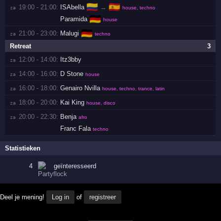
🇨🇴
🇪🇸
19:00 - 21:00:
ISAbella
→
za 
house, techno
🇩🇪
Paramida
house
🇩🇪
21:00 - 23:00:
Malugi
za 
techno
Retreat
3
12:00 - 14:00:
Itz3bby
za 
14:00 - 16:00:
D Stone
za 
house
16:00 - 18:00:
Genairo Nvilla
za 
house, techno, trance, latin
18:00 - 20:00:
Kai King
za 
house, disco
20:00 - 22:30:
Benja
za 
afro
Franc Fala
techno
Statistieken
4
geïnteresseerd
Deel je mening!
Log in
of
registreer