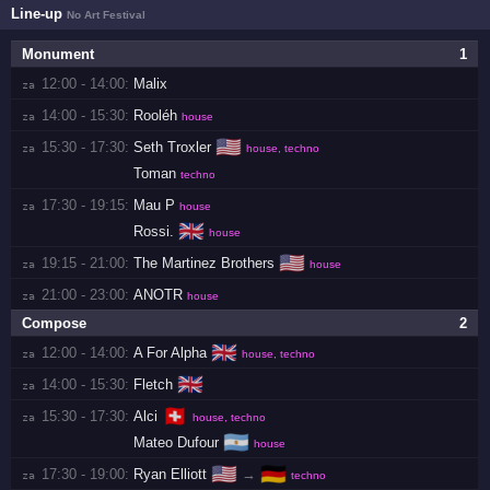
Line-up
No Art Festival
Monument
1
12:00 - 14:00:
Malix
za 
14:00 - 15:30:
Rooléh
za 
house
🇺🇸
15:30 - 17:30:
Seth Troxler
za 
house, techno
Toman
techno
17:30 - 19:15:
Mau P
za 
house
🇬🇧
Rossi.
house
🇺🇸
19:15 - 21:00:
The Martinez Brothers
za 
house
21:00 - 23:00:
ANOTR
za 
house
Compose
2
🇬🇧
12:00 - 14:00:
A For Alpha
za 
house, techno
🇬🇧
14:00 - 15:30:
Fletch
za 
🇨🇭
15:30 - 17:30:
Alci
za 
house, techno
🇦🇷
Mateo Dufour
house
🇺🇸
🇩🇪
17:30 - 19:00:
Ryan Elliott
→
za 
techno