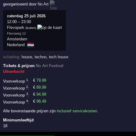
georganiseerd door
No Art
zaterdag 25 juli 2026
12:00
–
23:00
Flevopark
(buiten)
Flevoweg 12
Amsterdam
🇳🇱
Nederland
schatting:
house
,
techno
,
tech house
Tickets & prijzen
No Art Festival
Uitverkocht
1
€
79
,99
Voorverkoop
:
2
€
89
,99
Voorverkoop
:
3
€
94
,99
Voorverkoop
:
4
€
98
,49
Voorverkoop
:
Alle bovenstaande prijzen zijn
inclusief servicekosten
.
Minimumleeftijd
18