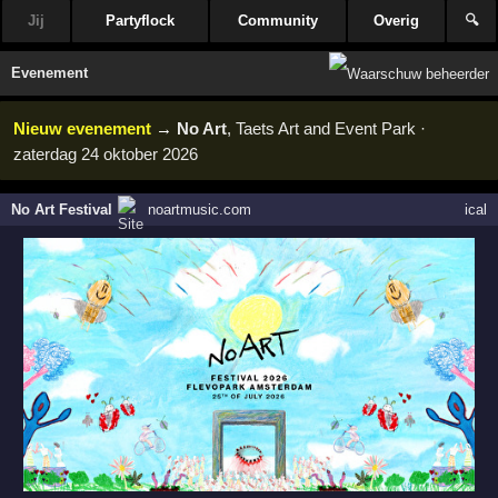
Jij
Partyflock
Community
Overig
🔍
Evenement
Nieuw evenement
→
No Art
, Taets Art and Event Park ·
zaterdag 24 oktober 2026
No Art Festival
noartmusic.com
ical