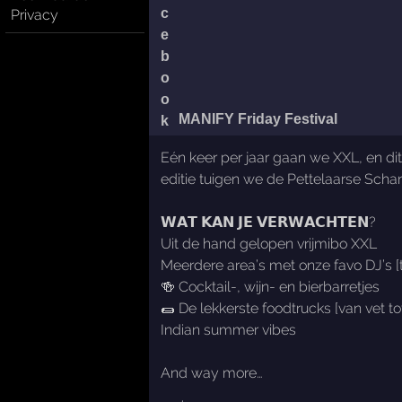
Privacy
MANIFY Friday Festival
Eén keer per jaar gaan we XXL, en dit 
editie tuigen we de Pettelaarse Scha
𝗪𝗔𝗧 𝗞𝗔𝗡 𝗝𝗘 𝗩𝗘𝗥𝗪𝗔𝗖𝗛𝗧𝗘𝗡?
Uit de hand gelopen vrijmibo XXL
Meerdere area’s met onze favo DJ’s 
🍻 Cocktail-, wijn- en bierbarretjes
🌯 De lekkerste foodtrucks [van vet to
Indian summer vibes
And way more…