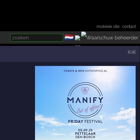
mobiele site
·
contact
🇳🇱
­
ical