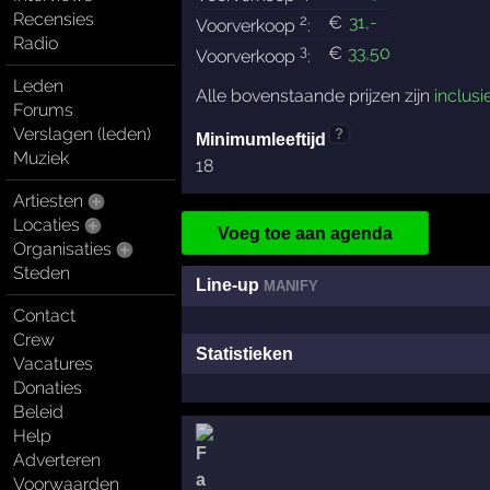
Recensies
2
€
31
,-
Voorverkoop
:
Radio
3
€
33
,50
Voorverkoop
:
Leden
Alle bovenstaande prijzen zijn
inclusi
Forums
Verslagen (leden)
?
Minimumleeftijd
Muziek
18
Artiesten
Locaties
Voeg toe aan agenda
Organisaties
Steden
Line-up
MANIFY
Contact
Crew
Statistieken
Vacatures
Donaties
Beleid
Help
Adverteren
Voorwaarden