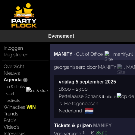
Evenement
Inloggen
·
Out of Office
manify.nl
MANIFY
Registreren
Overzicht
georganiseerd door
MANIFY
,
MAN
Nieuws
Agenda
vrijdag 5 september 2025
nu & straks
16:00
–
23:00
kaart
Pettelaarse Schans
(buiten)
festivals
's-Hertogenbosch
Winacties
WIN
🇳🇱
Nederland
Trends
Foto's
Tickets & prijzen
MANIFY
Video's
1
€
28
,50
Voorverkoop
:
Interviews