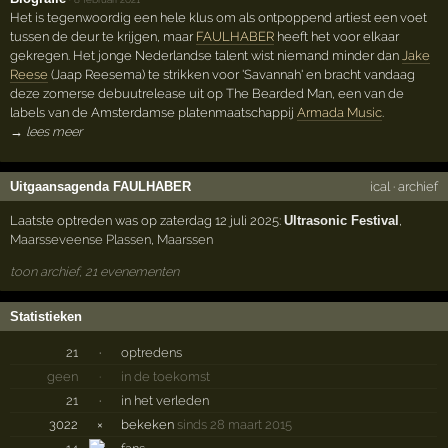
Het is tegenwoordig een hele klus om als ontpoppend artiest een voet
tussen de deur te krijgen, maar
FAULHABER
heeft het voor elkaar
gekregen. Het jonge Nederlandse talent wist niemand minder dan
Jake
Reese
(Jaap Reesema) te strikken voor 'Savannah' en bracht vandaag
deze zomerse debuutrelease uit op The Bearded Man, een van de
labels van de Amsterdamse platenmaatschappij
Armada Music
.
→ lees meer
Uitgaansagenda FAULHABER
ical
·
archief
Laatste optreden was op zaterdag 12 juli 2025:
Ultrasonic Festival
,
Maarsseveense Plassen
,
Maarssen
toon archief, 21 evenementen
Statistieken
21
·
optredens
geen
·
in de toekomst
21
·
in het verleden
3022
×
bekeken
sinds 28 maart 2015