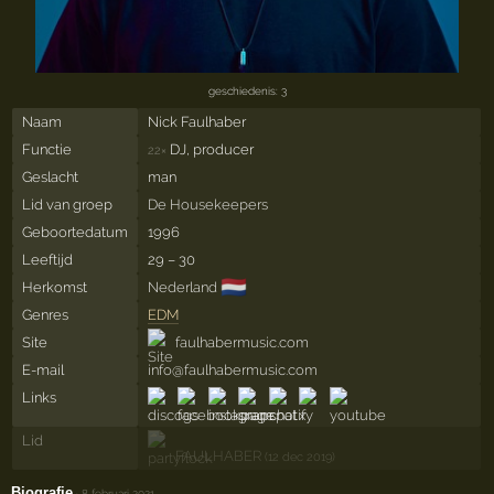
geschiedenis: 3
Naam
Nick Faulhaber
Functie
DJ, producer
22×
Geslacht
man
Lid van groep
De Housekeepers
Geboortedatum
1996
Leeftijd
29 – 30
🇳🇱
Herkomst
Nederland
Genres
EDM
Site
faulhabermusic.com
E-mail
info@faulhabermusic.com
Links
Lid
FAULHABER
(12 dec 2019)
Biografie
·
8 februari 2021