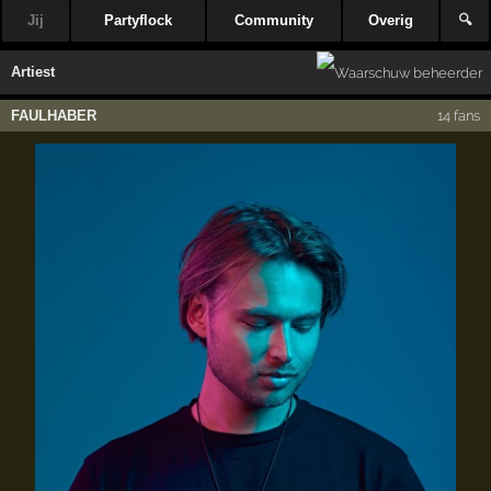
Jij
Partyflock
Community
Overig
🔍
Artiest
FAULHABER
14 fans