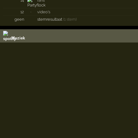
14
fans
12
·
video's
geen
stemresultaat
(1 stem)
Muziek