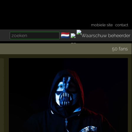
mobiele site
·
contact
🇳🇱
­
50 fans