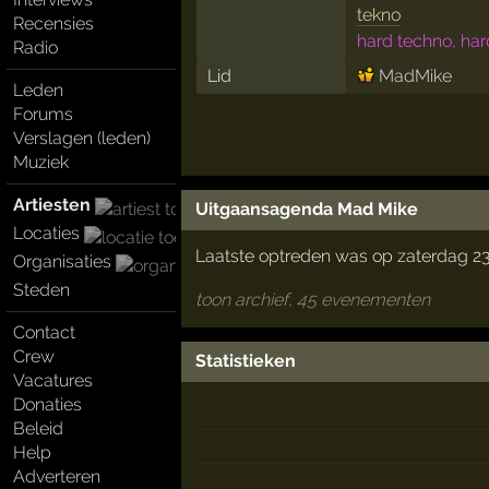
tekno
Recensies
hard techno, har
Radio
Lid
MadMike
Leden
Forums
Verslagen (leden)
Muziek
Artiesten
Uitgaansagenda Mad Mike
Locaties
Laatste optreden was op zaterdag 2
Organisaties
Steden
toon archief, 45 evenementen
Contact
Crew
Statistieken
Vacatures
Donaties
Beleid
Help
Adverteren