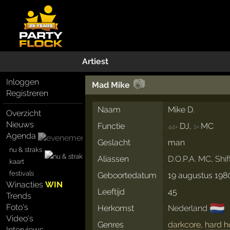
Artiest
📷
Inloggen
Mad Mike
Registreren
Naam
Mike D.
Overzicht
Nieuws
Functie
DJ,
MC
44×
1×
Agenda
Geslacht
man
nu & straks
Aliassen
D.O.P.A. MC
,
Shif
kaart
festivals
Geboortedatum
19 augustus 198
Winacties
WIN
Leeftijd
45
Trends
🇳🇱
Foto's
Herkomst
Nederland
Video's
Genres
darkcore
,
hard h
Interviews