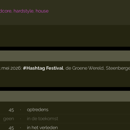
dcore, hardstyle, house
3 mei 2026:
#Hashtag Festival
,
de Groene Wereld
,
Steenberg
45
·
optredens
geen
·
in de toekomst
45
·
in het verleden