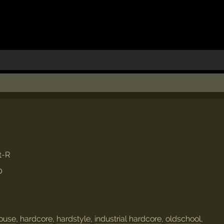
t-R
0
ouse
,
hardcore
,
hardstyle
,
industrial hardcore
,
oldschool
,