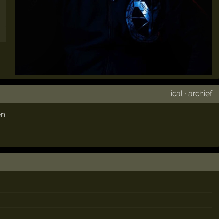
ical
·
archief
en