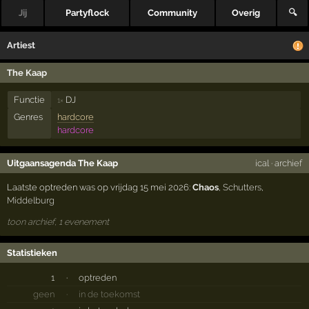
Jij
Partyflock
Community
Overig
🔍
Artiest
The Kaap
Functie
DJ
1×
Genres
hardcore
hardcore
Uitgaansagenda The Kaap
ical
·
archief
Laatste optreden was op vrijdag 15 mei 2026:
Chaos
,
Schutters
,
Middelburg
toon archief, 1 evenement
Statistieken
1
·
optreden
geen
·
in de toekomst