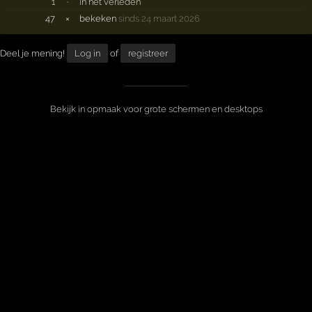
1
·
in het verleden
47
×
bekeken
sinds 24 maart 2026
Deel je mening!
Log in
of
registreer
Bekijk in opmaak voor grote schermen en desktops