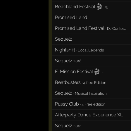
🎬
Beachland Festival
15
Promised Land
Promised Land Festival
·
DJ Contest
Sequelz
Nightshift
·
Local Legends
Sequelz
2018
🎬
E-Mission Festival
2
Beatbusters
·
4 free Edition
Sequelz
·
Musical Inspiration
Pussy Club
·
4 Free edition
Afterparty Dance Experience XL
Sequelz
2012