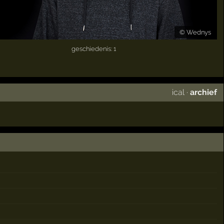
©
Wednys
geschiedenis: 1
ical
·
archief