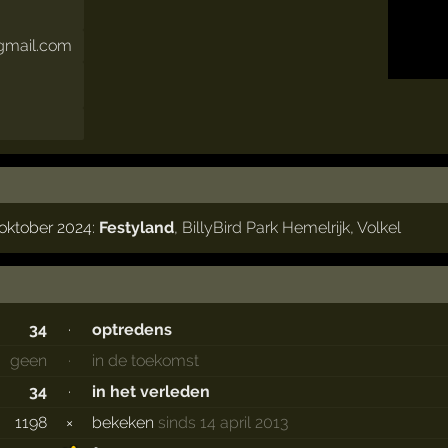
@gmail.com
oktober 2024:
Festyland
,
BillyBird Park Hemelrijk
,
Volkel
34
·
optredens
geen
·
in de toekomst
34
·
in het verleden
1198
×
bekeken
sinds 14 april 2013