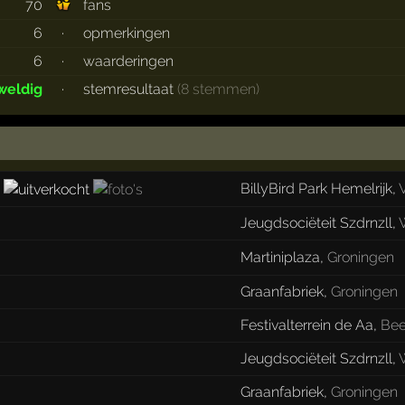
70
fans
6
·
opmerkingen
6
·
waarderingen
weldig
·
stemresultaat
(8 stemmen)
BillyBird Park Hemelrijk
,
n
Jeugdsociëteit Szdrnzll
,
Martiniplaza
,
Groningen
Graanfabriek
,
Groningen
Festivalterrein de Aa
,
Bee
Jeugdsociëteit Szdrnzll
,
Graanfabriek
,
Groningen