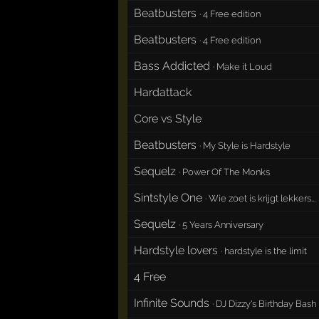
Beatbusters
·
4 Free edition
Beatbusters
·
4 Free edition
Bass Addicted
·
Make it Loud
Hardattack
Core vs Style
Beatbusters
·
My Style is Hardstyle
Sequelz
·
Power Of The Monks
Sintstyle One
·
Wie zoet is krijgt lekkers...
Sequelz
·
5 Years Anniversary
Hardstyle lovers
·
hardstyle is the limit
4 Free
Infinite Sounds
·
DJ Dizzy's Birthday Bash