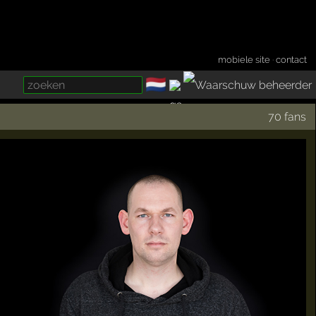
mobiele site
·
contact
🇳🇱
­
70 fans