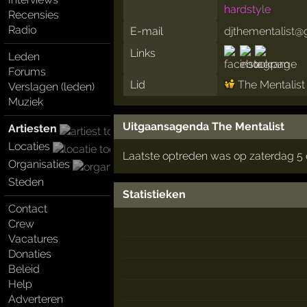
hardstyle
Recensies
Radio
E-mail
djthementalist
Links
Leden
Forums
Lid
The Mentalist
Verslagen (leden)
Muziek
Uitgaansagenda The Mentalist
Artiesten
Locaties
Laatste optreden was op zaterdag 5 
Organisaties
Steden
Statistieken
Contact
Crew
Vacatures
Donaties
Beleid
Help
Adverteren