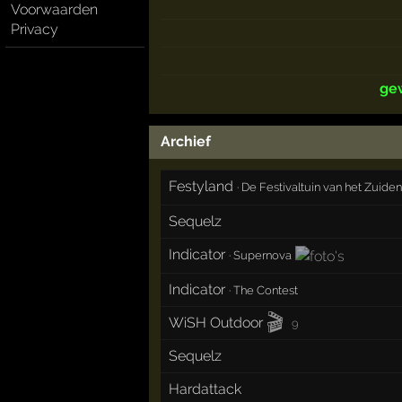
Voorwaarden
Privacy
ge
Archief
Festyland
·
De Festivaltuin van het Zuide
Sequelz
Indicator
·
Supernova
Indicator
·
The Contest
🎬
WiSH Outdoor
9
Sequelz
Hardattack