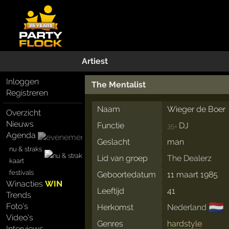
Artiest
Inloggen
The Mentalist
Registreren
Naam
Wieger de Boer
Overzicht
Nieuws
Functie
DJ
35×
Agenda
Geslacht
man
nu & straks
Lid van groep
The Dealerz
kaart
festivals
Geboortedatum
11 maart 1985
Winacties
WIN
Leeftijd
41
Trends
🇳🇱
Foto's
Herkomst
Nederland
Video's
Genres
hardstyle
Interviews