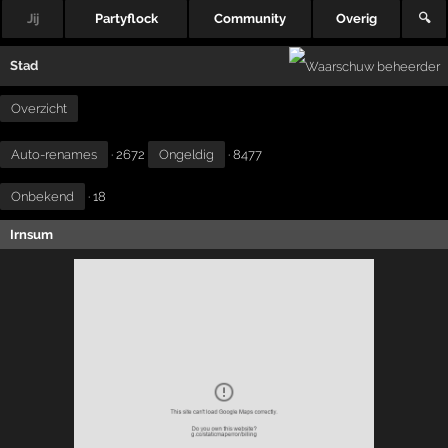
Jij
Partyflock
Community
Overig
🔍
Stad
Overzicht
Auto-renames
· 2672
Ongeldig
· 8477
Onbekend
· 18
Irnsum