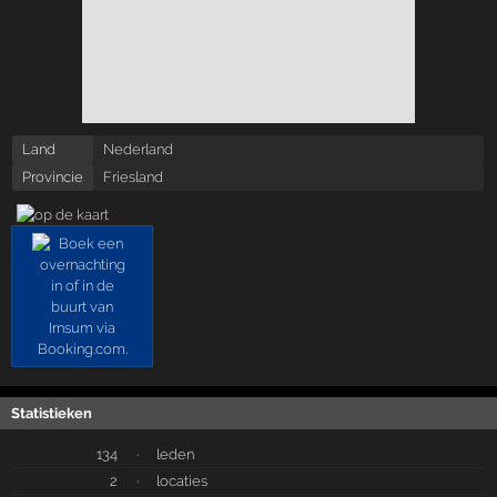
Land
Nederland
Provincie
Friesland
Statistieken
134
·
leden
2
·
locaties