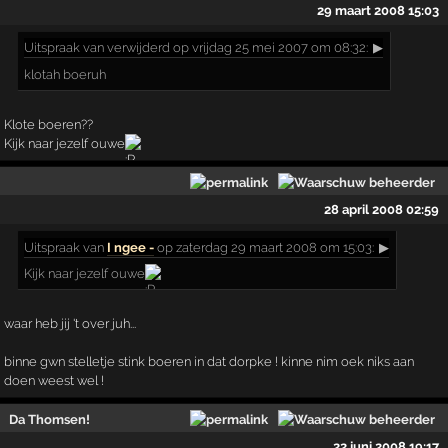
29 maart 2008 15:03
Uitspraak
van verwijderd op vrijdag 25 mei 2007 om 08:32:
▶
klotah boeruh
Klote boeren??
Kijk naar jezelf ouwe
28 april 2008 02:59
Uitspraak
van
I ngee -
op zaterdag 29 maart 2008 om 15:03:
▶
Kijk naar jezelf ouwe
waar heb jij 't over juh...
binne gwn stelletje stink boeren in dat dorpke ! kinne nim oek niks aan
doen weest wel !
Da Thomsen!
22 juni 2008 19:17