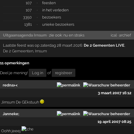
107
·
feesten
107
·
in het verleden
3350
·
bezoekers
1381
·
unieke bezoekers
Uitgaansagenda Irnsum
· zie ook:
nu en straks
ical
·
archief
Laatste feest was op zaterdag 28 maart 2026:
De 2 Gemeenten LIVE
,
De 2 Gemeenten
,
Irnsum
11 opmerkingen
Deel je mening!
Log in
of
registreer
redna><
3 maart 2007 16:12
Jirnsum De GEkstuuh
Janneke;
19 april 2007 08:25
Oohh jeeej