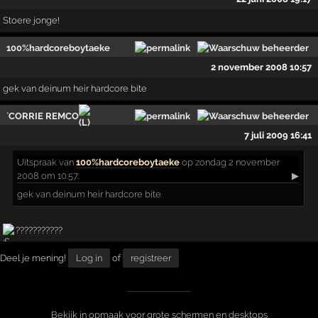
Stoere jonge!
100%hardcoreboytaeke
2 november 2008 10:57
gek van deinum heir hardcore bite
`CORRIE REMCO
7 juli 2009 16:41
Uitspraak
van
100%hardcoreboytaeke
op zondag 2 november
2008 om 10:57:
▶
gek van deinum heir hardcore bite
???????????
Deel je mening!
Log in
of
registreer
Bekijk in opmaak voor grote schermen en desktops