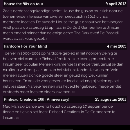
House the 90s on tour
9 april 2012
Zoals eerder aangekondigd breidt House the 90s on tour zich door de
toenemende interesse van diverse horeca zich in 2012 uit naar
meerdere locaties. De tweede House the 90s on tour van het voorjaar
vindt plaats op zaterdag 14 april a.s. in De De 2 Gemeenten te Jirnsum,
met niemand minder dan de enige echte The Darkraver! De Bacardi
wordt alvast koud gezet.
4
Hardcore For Your Mind
4 mei 2005
Toen er in 2000/2001 op hardcore gebied in het noorden weinig te
beleven viel waren de Pinhead feesten in de twee gemeenten te
Irnsum zeer populair. Mensen kwamen zelfs met de trein, terwijl ze dan
na afloop wel een paar uren op het station stonden te wachten. Vele
mensen zullen zich de goede sfeer en geluid nog wel kunnen
herinneren. En ook de zeer geschikte locatie zal nog bij velen op het
netvlies staan. Na vele feesten was het echter gebeurd, mede omdat
er steeds meer feesten elders kwamen.
20
Pinhead Creations 10th Anniversary!
25 augustus 2003
Mad Maniaxx Dance Events houdt op zaterdag 27 September de
tiende editie van het feest: Pinhead Creations in De Gemeenten te
Irnsum.
16