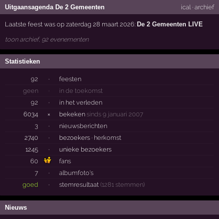
Uitgaansagenda De 2 Gemeenten
ical
·
archief
Laatste feest was op zaterdag 28 maart 2026:
De 2 Gemeenten LIVE
toon archief, 92 evenementen
Statistieken
92
·
feesten
geen
·
in de toekomst
92
·
in het verleden
6034
×
bekeken
sinds 9 januari 2007
3
·
nieuwsberichten
2740
·
bezoekers ·
herkomst
1245
·
unieke bezoekers
60
fans
7
·
albumfoto's
goed
·
stemresultaat
(1281 stemmen)
Nieuws