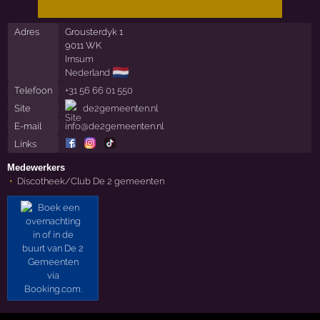
Adres
Grousterdyk 1
9011 WK
Irnsum
🇳🇱
Nederland
Telefoon
+31 56 66 01 550
Site
de2gemeenten.nl
E-mail
info@de2gemeenten.nl
Links
Medewerkers
Discotheek/Club De 2 gemeenten