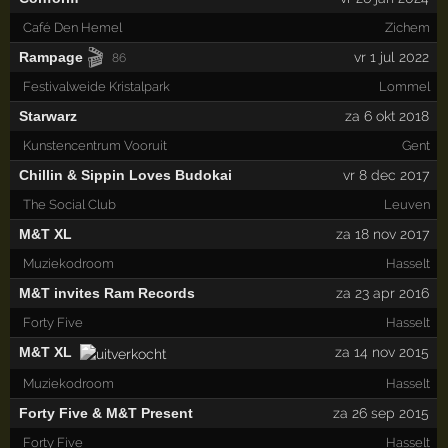
Café Den Hemel
Zichem
🎬
Rampage
vr 1 jul 2022
86
Festivalweide Kristalpark
Lommel
Starwarz
za 6 okt 2018
Kunstencentrum Vooruit
Gent
Chillin & Sippin Loves Budokai
vr 8 dec 2017
The Social Club
Leuven
M&T XL
za 18 nov 2017
Muziekodroom
Hasselt
M&T invites Ram Records
za 23 apr 2016
Forty Five
Hasselt
M&T XL
za 14 nov 2015
Muziekodroom
Hasselt
Forty Five & M&T Present
za 26 sep 2015
Forty Five
Hasselt