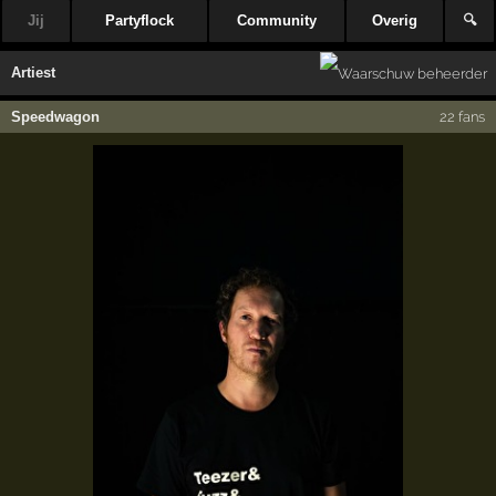
Jij
Partyflock
Community
Overig
🔍
Artiest
Speedwagon
22 fans