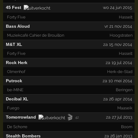
45 Fest
wo 24 jun 2015
Forty Five
Hasselt
Bass Aloud
vr 21 nov 2014
Muziekcafé Cahier de Brouillon
Hoogstraten
M&T XL
za 15 nov 2014
Forty Five
Hasselt
Rock Herk
za 19 jul 2014
Olmenhof
Herk-de-Stad
Putrock
za 10 mei 2014
be-MINE
Beringen
Decibal XL
za 26 apr 2014
Fuego
Maaseik
🎬
Tomorrowland
za 27 jul 2013
42
De Schorre
Boom
Stealth Bombers
za 26 jan 2013