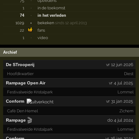
75
·
optredens
1
·
in de toekomst
74
·
in het verleden
1029
×
bekeken
sinds 12 april 2013
22
fans
1
·
video
Archief
De STrooperij
vr 12 jun 2026
Hoofdkwartier
Diest
Rampage Open Air
vr 4 jul 2025
Festivalweide Kristalpark
Lommel
Conform
vr 31 jan 2025
Café Den Hemel
Zichem
🎬
Rampage
do 4 jul 2024
Festivalweide Kristalpark
Lommel
Conform
vr 26 jan 2024