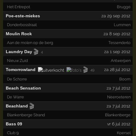
Het Entrepot
Brugge
Poe-este-miekes
za 29 sep 2012
Donderbosstraat
Lummen
Moulin Rock
za 8 sep 2012
Aan de molen op de berg
Tessenderlo
🎬
Laundry Day
za 1 sep 2012
4
Nieuw Zuid
Antwerpen
🎬
Tomorrowland
za 28 jul 2012
49
De Schorre
Boom
Beach Sensation
za 7 jul 2012
De Warre
Neeroeteren
🎬
Beachland
za 7 jul 2012
Blankenberge Strand
Blankenberge
Bass 09
vr 6 jul 2012
Club 9
Koersel