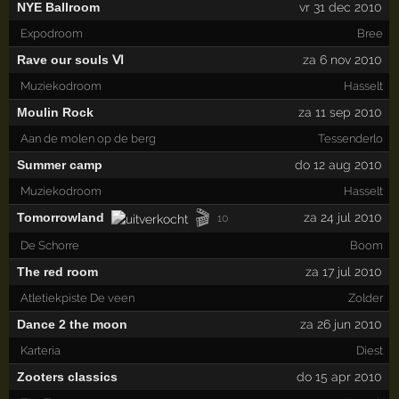
NYE Ballroom
vr 31 dec 2010
Expodroom
Bree
Rave our souls Ⅵ
za 6 nov 2010
Muziekodroom
Hasselt
Moulin Rock
za 11 sep 2010
Aan de molen op de berg
Tessenderlo
Summer camp
do 12 aug 2010
Muziekodroom
Hasselt
🎬
Tomorrowland
za 24 jul 2010
10
De Schorre
Boom
The red room
za 17 jul 2010
Atletiekpiste De veen
Zolder
Dance 2 the moon
za 26 jun 2010
Karteria
Diest
Zooters classics
do 15 apr 2010