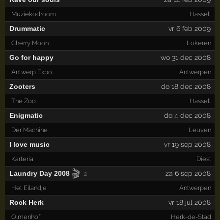
Muziekodroom
Hasselt
Drummatic
vr 6 feb 2009
Cherry Moon
Lokeren
Go for happy
wo 31 dec 2008
Antwerp Expo
Antwerpen
Zooters
do 18 dec 2008
The Zoo
Hasselt
Enigmatic
do 4 dec 2008
Der Machine
Leuven
I love music
vr 19 sep 2008
Karteria
Diest
🎬
Laundry Day 2008
za 6 sep 2008
2
Het Eilandje
Antwerpen
Rock Herk
vr 18 jul 2008
Olmenhof
Herk-de-Stad