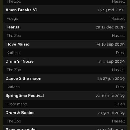
The Zoo
Hasselt
Amen Breaks Ⅶ
za 13 mrt 2010
Fuego
Maaseik
Hearus
za 12 dec 2009
The Zoo
Hasselt
I love Music
vr 18 sep 2009
Karteria
Diest
Drum 'n' Noize
vr 4 sep 2009
The Zoo
Hasselt
Dance 2 the moon
za 27 jun 2009
Karteria
Diest
Springtime Festival
za 16 mei 2009
Grote markt
Halen
Drum & Basics
za 9 mei 2009
The Zoo
Hasselt
Rave our souls
za 14 feb 2009