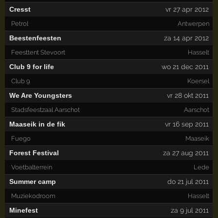
Cresst
vr 27 apr 2012
Petrol
Antwerpen
Beestenfeesten
za 14 apr 2012
Feesttent Stevoort
Hasselt
Club 9 for life
wo 21 dec 2011
Club 9
Koersel
We Are Youngsters
vr 28 okt 2011
Stadsfeestzaal Aarschot
Aarschot
Maaseik in de fik
vr 16 sep 2011
Fuego
Maaseik
Forest Festival
za 27 aug 2011
Voetbalterrein
Lede
Summer camp
do 21 jul 2011
Muziekodroom
Hasselt
Minefest
za 9 jul 2011