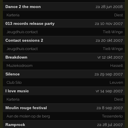
Dance 2 the moon
za 28 jun 2008
Karteria
Diest
013 records release party
za 10 nov 2007
Jeugdhuis contact
Tielt-Winge
Contact sessions 2
za 20 okt 2007
Jeugdhuis contact
Tielt-Winge
Breakdown
vr 12 okt 2007
Muziekodroom
Hasselt
Silence
za 29 sep 2007
Club Silo
Leuven
I love music
vr 14 sep 2007
Karteria
Diest
Moulin rouge festival
za 8 sep 2007
Aan de molen op de berg
Tessenderlo
Ramprock
za 28 jul 2007