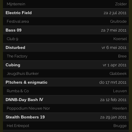
Mijnterrein
Zolder
Electric Field
za 2 jul 2011
Festival area
Gruitrode
Bass 09
za 7 mei 2011
Club 9
Koersel
Disturbed
vr 6 mei 2011
The Factory
Bree
Cubing
vr 1 apr 2011
Jeugdhuis Bunker
Glabbeek
P!tchers & enigmatic
do 17 mrt 2011
Rumba & Co
Leuven
DNNB-Day Bash Ⅳ
za 12 feb 2011
Poppodium Nieuwe Nor
Heerlen
Stealth Bombers 19
za 29 jan 2011
Het Entrepot
Brugge