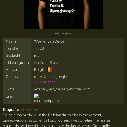
geschiedenis: 1
Naam
Wouter van Gelder
Functie
DJ
75×
Geslacht
man
Lid van groep
Conform Squad
🇧🇪
Herkomst
België
Genres
drum & bass
,
jungle
drum & bass
E-mail
wouter_van_gelder@hotmail.com
Link
Biografie
·
18 maart 2014
Being a major player in the Belgian drum'n'bass movement,
Speedwagon has done it all but not ready yet to retire. He has set
hundreds on dancefloors on fire over the last 15 years. Constantly