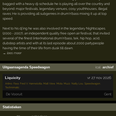
bagged with a heavy dj-schedule he is playing all over the country and
beyond: major festivals, legendary venues, cosy youthhouses, illegal
raves: He is providing all subgenres in drum'n'bass mixing it up at top
speed.
Next to his dj'ing he was also involved in the legendary Nightscapes.
(2000 - 2007), an independent quality free open air festival, that invited
several of the finest (inter)national drum'n'bass, tek, hip hop, acid,
dubstep artists and with at its last episode about 2000 partypeople
having the time of their life from dusk till dawn.
→ lees meer
Uitgaansagenda Speedwagon
ical
·
archief
Liquicity
vr 27 nov 2026
Artino
,
Fava
,
Fred V
,
Hannelotta
,
Matt View
,
Mota
,
Muzz
,
Natty Lou
,
Speedwagon
,
Technimatic
De Vooruit
Gent
Statistieken