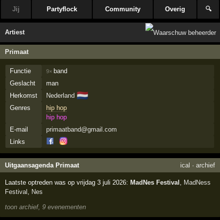
Jij
Partyflock
Community
Overig
🔍
Artiest
Primaat
Functie
band
9×
Geslacht
man
🇳🇱
Herkomst
Nederland
Genres
hip hop
hip hop
E-mail
primaatband@gmail.com
Links
Uitgaansagenda Primaat
ical
·
archief
Laatste optreden was op vrijdag 3 juli 2026:
MadNes Festival
,
MadNess
Festival
,
Nes
toon archief, 9 evenementen