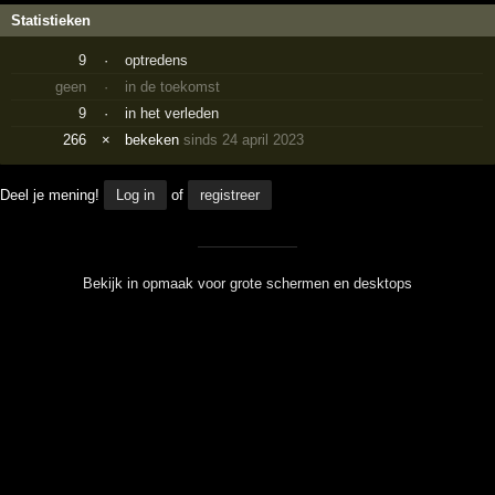
Statistieken
9
·
optredens
geen
·
in de toekomst
9
·
in het verleden
266
×
bekeken
sinds 24 april 2023
Deel je mening!
Log in
of
registreer
Bekijk in opmaak voor grote schermen en desktops