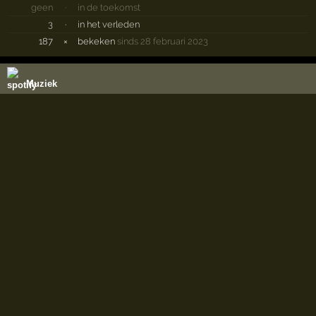
geen
·
in de toekomst
3
·
in het verleden
187
×
bekeken
sinds 28 februari 2023
Muziek