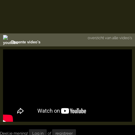
overzicht van alle video's
Recente video's
Deel je mening!
Log in
of
registreer