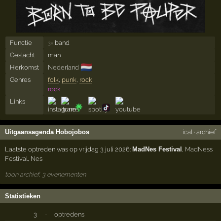
Functie
band
3×
Geslacht
man
🇳🇱
Herkomst
Nederland
Genres
folk
,
punk
,
rock
rock
Links
Uitgaansagenda Hobojobos
ical
·
archief
Laatste optreden was op vrijdag 3 juli 2026:
MadNes Festival
,
MadNess
Festival
,
Nes
toon archief, 3 evenementen
Statistieken
3
·
optredens