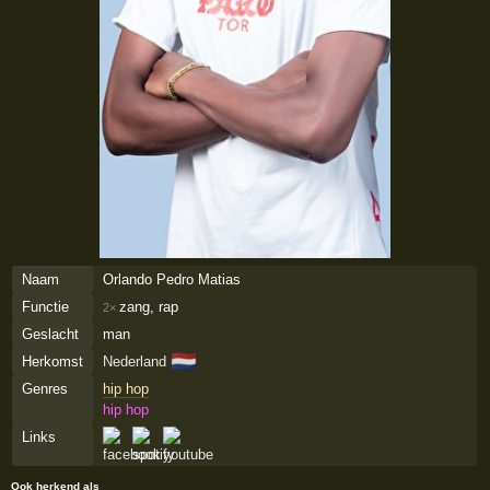
Naam
Orlando Pedro Matias
Functie
zang, rap
2×
Geslacht
man
🇳🇱
Herkomst
Nederland
Genres
hip hop
hip hop
Links
Ook herkend als