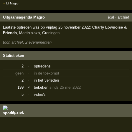
Lil Magro
Uitgaansagenda Magro
ical
·
archief
Laatste optreden was op vrijdag 25 november 2022:
Charly Lownoise &
Friends
,
Martiniplaza
,
Groningen
toon archief, 2 evenementen
Statistieken
2
·
optredens
geen
·
in de toekomst
2
·
in het verleden
199
×
bekeken
sinds 25 mei 2022
5
·
video's
Muziek