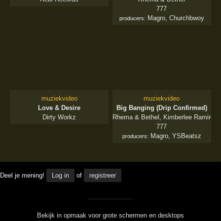
777
Magro
,
Churchbwoy
producers:
muziekvideo
muziekvideo
Love & Desire
Big Banging (Drip Confirmed)
Dirty Workz
Rhema & Bethel
,
Kimberlee Ramirez
777
Magro
,
YSBeatsz
producers:
Deel je mening!
Log in
of
registreer
Bekijk in opmaak voor grote schermen en desktops