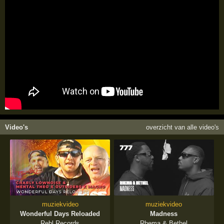
Video's
overzicht van alle video's
muziekvideo
muziekvideo
Wonderful Days Reloaded
Madness
Rebl Records
Rhema & Bethel