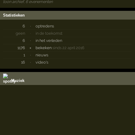
toon archief, 6 evenementen
Statistieken
6
·
optredens
geen
·
in de toekomst
6
·
in het verleden
1176
×
bekeken
sinds 22 april 2016
1
·
nieuws
16
·
video's
Muziek