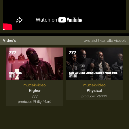
Video's
overzicht van alle video's
muziekvideo
muziekvideo
Higher
Physical
777
Vanno
producer:
Philly Moré
producer: