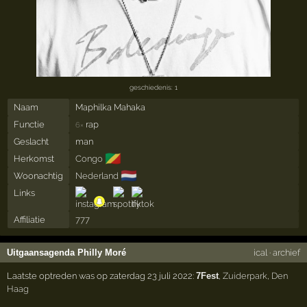
geschiedenis: 1
Naam
Maphilka Mahaka
Functie
rap
6×
Geslacht
man
🇨🇬
Herkomst
Congo
🇳🇱
Woonachtig
Nederland
Links
Affiliatie
777
Uitgaansagenda Philly Moré
ical
·
archief
Laatste optreden was op zaterdag 23 juli 2022:
7Fest
,
Zuiderpark
,
Den
Haag