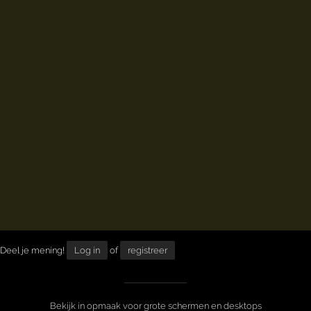
Deel je mening!
Log in
of
registreer
Bekijk in opmaak voor grote schermen en desktops