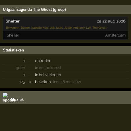
Uitgaansagenda
The Ghost
(groep)
Shelter
za 22 aug 2026
Binyamhn
,
Borren
,
Isabelle Koci
,
Izak Jules
,
Julian Anthony
,
Lori
,
The Ghost
Shelter
Amsterdam
Statistieken
1
·
optreden
geen
·
in de toekomst
1
·
in het verleden
125
×
bekeken
sinds 18 mei 2021
Muziek