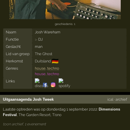
geschiedenis: 1
Naam
Josh Wareham
Functie
DJ
1×
Geslacht
man
Lid van groep
The Ghost
🇩🇪
Herkomst
Duitsland
Genres
house
,
techno
house, techno
Links
Uitgaansagenda Josh Tweek
ical
·
archief
Laatste optreden was op donderdag 1 september 2022:
Dimensions
Festival
,
The Garden Resort
,
Tisno
toon archief, 1 evenement