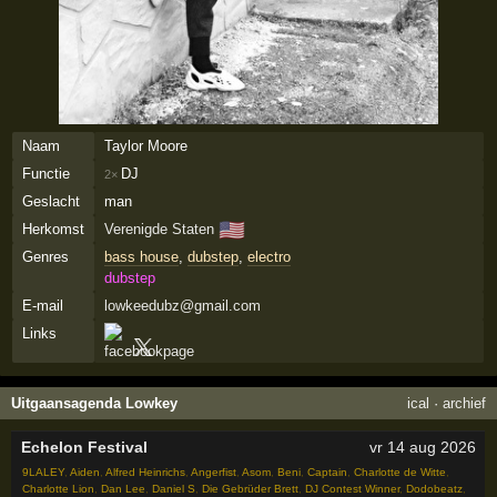
Naam
Taylor Moore
Functie
DJ
2×
Geslacht
man
🇺🇸
Herkomst
Verenigde Staten
Genres
bass house
,
dubstep
,
electro
dubstep
E-mail
lowkeedubz@gmail.com
Links
Uitgaansagenda Lowkey
ical
·
archief
Echelon Festival
vr 14 aug 2026
9LALEY
,
Aiden
,
Alfred Heinrichs
,
Angerfist
,
Asom
,
Beni
,
Captain
,
Charlotte de Witte
,
Charlotte Lion
,
Dan Lee
,
Daniel S
,
Die Gebrüder Brett
,
DJ Contest Winner
,
Dodobeatz
,