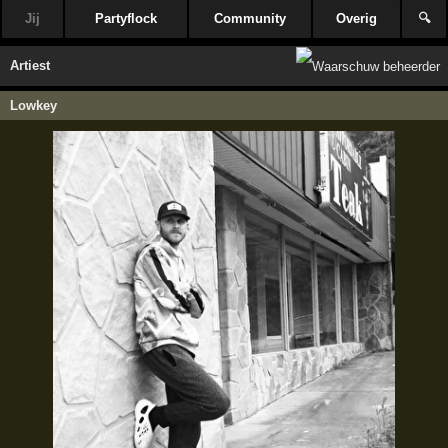
Jij
Partyflock
Community
Overig
🔍
Artiest
Lowkey