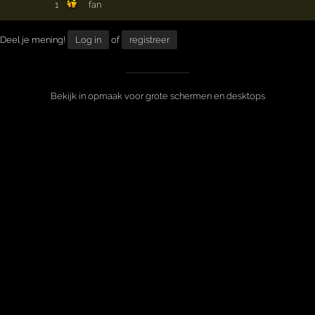
1
fan
Deel je mening!
Log in
of
registreer
Bekijk in opmaak voor grote schermen en desktops