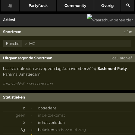
Jij
Partyflock
Community
Overig
🔍
Artiest
Shortman
1 fan
Functie
MC
2×
Uitgaansagenda Shortman
ical
·
archief
Laatste optreden was op zondag 24 november 2024:
Bashment Party
,
Panama
,
Amsterdam
toon archief, 2 evenementen
Statistieken
2
·
optredens
geen
·
in de toekomst
2
·
in het verleden
83
×
bekeken
sinds 22 mei 2013