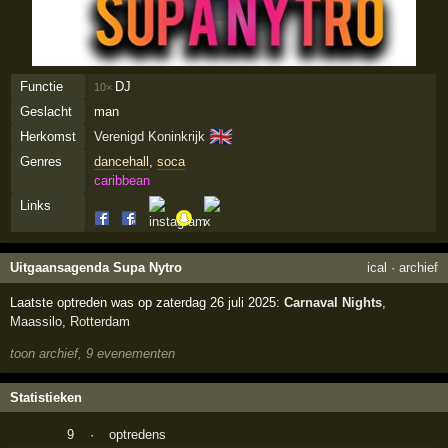
Functie
DJ
10×
Geslacht
man
🇬🇧
Herkomst
Verenigd Koninkrijk
Genres
dancehall
,
soca
caribbean
Links
Uitgaansagenda Supa Nytro
ical
·
archief
Laatste optreden was op zaterdag 26 juli 2025:
Carnaval Nights
,
Maassilo
,
Rotterdam
toon archief, 9 evenementen
Statistieken
9
·
optredens