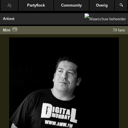
Jij
Partyflock
Community
Overig
🔍
Artiest
📷
Mini
74 fans