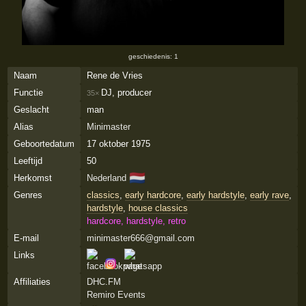
geschiedenis: 1
Naam
Rene de Vries
Functie
DJ, producer
35×
Geslacht
man
Alias
Minimaster
Geboortedatum
17 oktober 1975
Leeftijd
50
🇳🇱
Herkomst
Nederland
Genres
classics
,
early hardcore
,
early hardstyle
,
early rave
,
hardstyle
,
house classics
hardcore, hardstyle, retro
E-mail
minimaster666@gmail.com
Links
Affiliaties
DHC.FM
Remiro Events