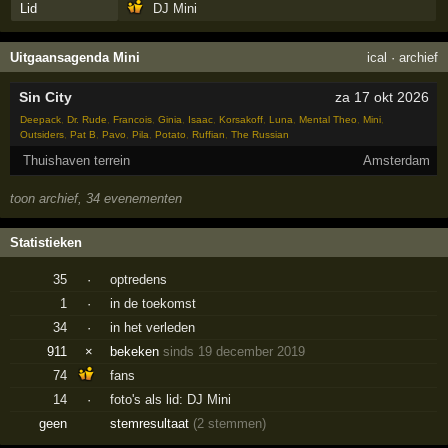
Lid
DJ Mini
Uitgaansagenda Mini
ical
·
archief
Sin City
za 17 okt 2026
Deepack
,
Dr. Rude
,
Francois
,
Ginia
,
Isaac
,
Korsakoff
,
Luna
,
Mental Theo
,
Mini
,
Outsiders
,
Pat B
,
Pavo
,
Pila
,
Potato
,
Ruffian
,
The Russian
Thuishaven terrein
Amsterdam
toon archief, 34 evenementen
Statistieken
35
·
optredens
1
·
in de toekomst
34
·
in het verleden
911
×
bekeken
sinds 19 december 2019
74
fans
14
·
foto's als lid: DJ Mini
geen
stemresultaat
(2 stemmen)