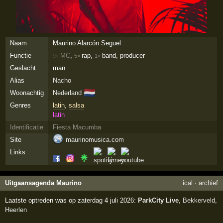
Naam
Maurino Alarcón Seguel
Functie
MC
,
rap,
band, producer
9×
5×
1×
Geslacht
man
Alias
Nacho
🇳🇱
Woonachtig
Nederland
Genres
latin
,
salsa
latin
Identificatie
Fiesta Macumba
Site
maurinomusica.com
Links
Uitgaansagenda Maurino
ical
·
archief
Laatste optreden was op zaterdag 4 juli 2026:
ParkCity Live
,
Bekkerveld
,
Heerlen