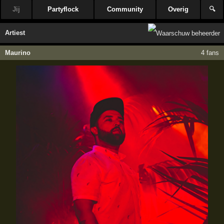
Jij
Partyflock
Community
Overig
🔍
Artiest
Maurino
4 fans