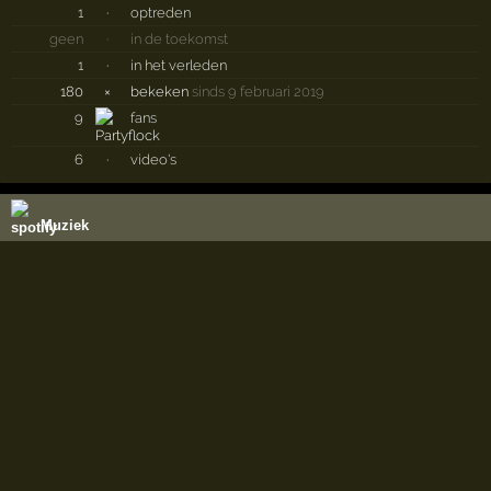
1
·
optreden
geen
·
in de toekomst
1
·
in het verleden
180
×
bekeken
sinds 9 februari 2019
9
fans
6
·
video's
Muziek