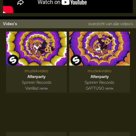
Video's
overzicht van alle video's
muziekvideo
muziekvideo
Afterparty
Afterparty
Spinnin' Records
Spinnin' Records
Vanillaz
GATTÜSO
remix
remix