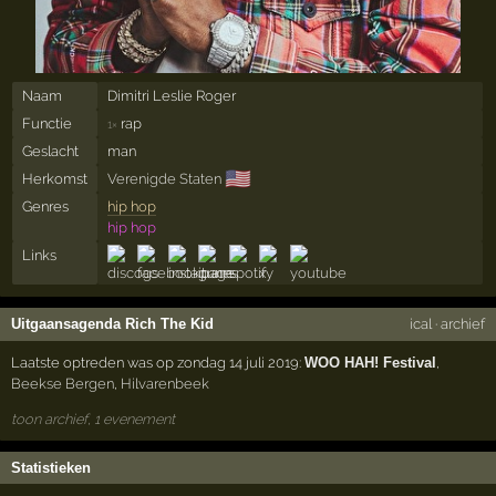
Naam
Dimitri Leslie Roger
Functie
rap
1×
Geslacht
man
🇺🇸
Herkomst
Verenigde Staten
Genres
hip hop
hip hop
Links
Uitgaansagenda Rich The Kid
ical
·
archief
Laatste optreden was op zondag 14 juli 2019:
WOO HAH! Festival
,
Beekse Bergen
,
Hilvarenbeek
toon archief, 1 evenement
Statistieken