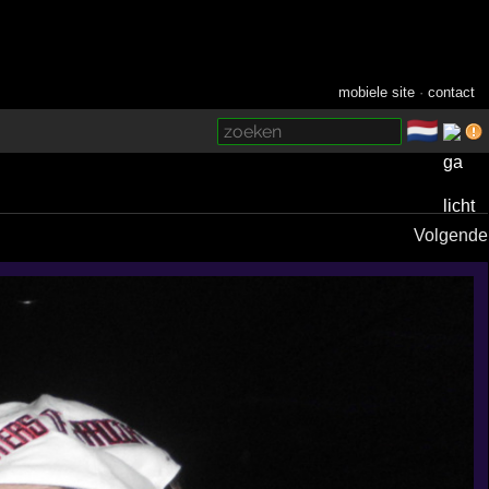
mobiele site
·
contact
🇳🇱
­
Volgende