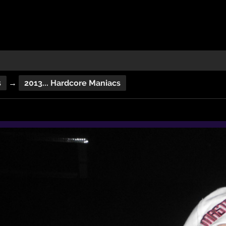
2013... Hardcore Maniacs
s
→