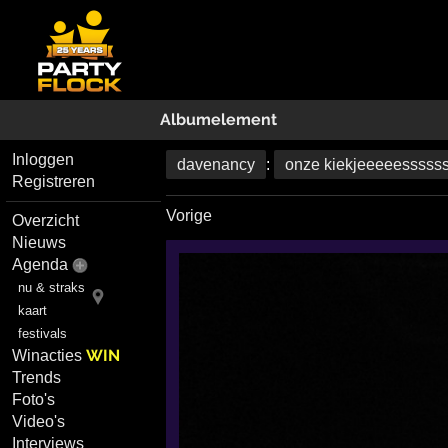
Albumelement
Inloggen
davenancy
:
onze kiekjeeeeesssss
Registreren
Vorige
Overzicht
Nieuws
Agenda
nu & straks
kaart
festivals
WIN
Winacties
Trends
Foto's
Video's
Interviews