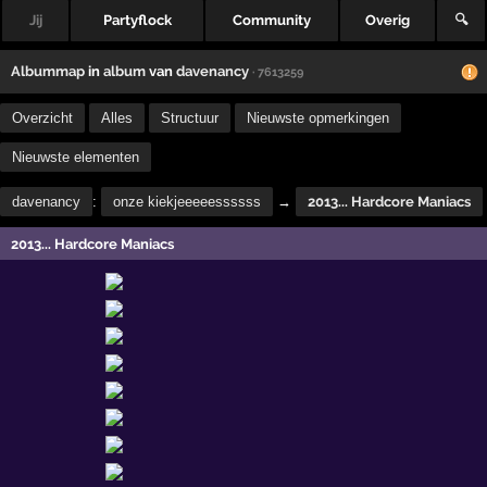
Jij
Partyflock
Community
Overig
🔍
Albummap
in
album
van
davenancy
· 7613259
Overzicht
Alles
Structuur
Nieuwste opmerkingen
Nieuwste elementen
davenancy
:
onze kiekjeeeeessssss
→
2013... Hardcore Maniacs
2013... Hardcore Maniacs