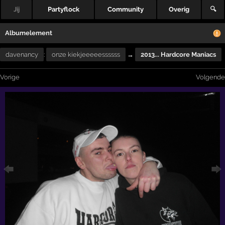
Jij
Partyflock
Community
Overig
🔍
Albumelement
davenancy
:
onze kiekjeeeeessssss
→
2013... Hardcore Maniacs
Vorige
Volgende